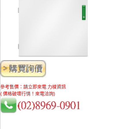
參考售價：請立即來電 力梭資訊
( 價格破壞行情！來電洽詢)