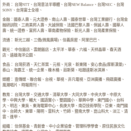
外商： 台灣NTT、台灣意法半導體、台灣NEW Balance、台灣NEC、台灣
SONY、台灣富士全祿、
金融：國泰人壽、元大證券、南山人壽、國泰世華、台灣工業銀行、台灣金
融研訓院、三商美邦人壽、大誠保險、法國巴黎人壽、保誠人壽、國華人
壽、統一證券、富邦人壽、華南產物保險、新光人壽、台灣產業保險、
流通： 新光三越、三僑(微風廣場)、信義房屋、阿里巴巴、
觀光： 中信飯店、雲朗飯店、太平洋、華泰、六福、天祥晶華、春天酒
店、遠雄海洋公園、
食品： 台灣菸酒、天仁茶葉、元祖、光泉、新東陽、安心食品(摩斯漢堡)、
泰山、海霸王、統一企業、橡木桶、茹斯葵、哈跟達斯冰淇淋、
媒體： 壹傳媒、聯合報、台視、華視、非凡電視、亞洲廣播、飛碟廣播、
風潮唱片、時報周刊、
教育： 台灣大學、交通大學、清華大學、大同大學、中央大學、中原大
學、中興大學、輔大、國語實小、雙園國小、華興中學、東門國小、台科
大、明志、東吳、東海電算中心、長庚大學、南亞技術學院、亞東、南門國
中、台師大、東華、陽明、雲科大、竹師、暨南大學、崑山科大、淡江、清
雲、逢甲、
組織： 信保基金、青創會、中小企業協會、管理科學學會、原住民族文化