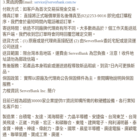
3.來函詢價Email:
service@serverbank.com.tw
付款方式：如客戶為首次交易採現金交易。
傳真訂單： 直接將正式報價單簽名後傳真至(02)2253-9016 即完成訂購程
序，我們會於最短時間內電話確認訂單。
寄送時間：依造不同廠牌代理商有所不同，大多數商品於 7 個工作天能送抵
客戶端，我們收到您訂單時會同時回覆您確定交期。
送貨方式：(1) 原廠或是代理商直接配送 (2) 由ServerBank委託宅配或是貨運
公司送達。
送貨範圍：限台灣本島地區，運費由 ServerBank 為您負擔，注意！收件地
址請勿為郵政信箱。
售後服務：若產品本身瑕疵或運送過程導致新品瑕疵，到貨7日內可更換新
品。
保固政策： 實際以原廠及代理商公告保固條件為主，查閱購物說明與保固
服務。
力梭資訊 ServerBank Inc. 簡介
目前已經為超過30000家企業提供IT資訊架構所需的軟硬體設備，各行業知
名客戶如：
製造業：台積電、友達、鴻海精密、力晶半導體、安捷倫、台灣東芝、台灣
英飛凌、正崴、均豪、宏正、和碩聯合、東隆、建興電子、飛利浦明碁、泰
金寶、神通、神達、偉創力、康全、國眾、晨星半導體、廣達電腦、廣穎電
通、聯華氣體、寶成工業、廣運、