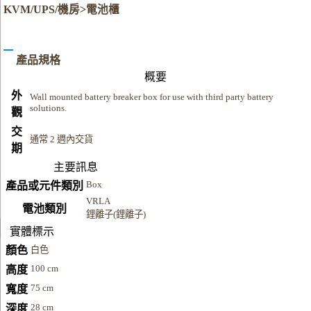
KVM/UPS/機房>電池櫃
產品規格
概要
外
Wall mounted battery breaker box for use with third party battery
solutions.
觀
交
通常 2 週內交貨
期
主要訊息
Box
產品或元件類別
VRLA
電池類別
鋰離子(鋰離子)
實體標示
顏色
白色
100 cm
高度
75 cm
寬度
28 cm
深度