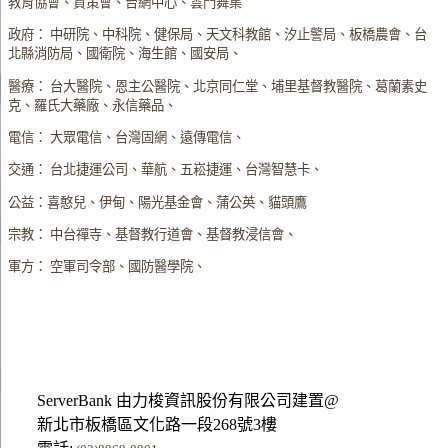
教育協會、資策會、台網中心、雲門舞集
政府： 中研院、中科院、健保局、天文科教館、汐止警局、板橋農會、台
北縣消防局、國衛院、海生館、國安局、
醫療： 台大醫院、恩主公醫院、北京同仁堂、埔里基督教醫院、葛蘭素史
克、羅氏大藥廠、永信藥品、
電信： 大眾電信、台灣固網、遠傳電信、
交通： 台北捷運公司、華航、五崧捷運、台灣智慧卡、
公益：喜憨兒、伊甸、陽光基金會、蒲公英、貓頭鷹
宗教： 中台禪寺、基督教行道會、基督教浸信會、
軍方： 空軍司令部、國防醫學院、
ServerBank 由力梭資訊股份有限公司建置@
新北市板橋區文化路一段268號3樓