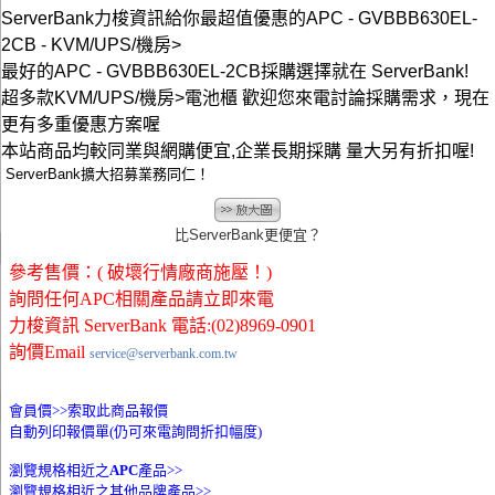
ServerBank力梭資訊給你最超值優惠的APC - GVBBB630EL-
2CB - KVM/UPS/機房>
最好的APC - GVBBB630EL-2CB採購選擇就在 ServerBank!
超多款KVM/UPS/機房>電池櫃 歡迎您來電討論採購需求，現在
更有多重優惠方案喔
本站商品均較同業與網購便宜,企業長期採購 量大另有折扣喔!
ServerBank擴大招募業務同仁！
比ServerBank更便宜？
參考售價：( 破壞行情廠商施壓！)
詢問任何APC相關產品請立即來電
力梭資訊 ServerBank 電話:(02)8969-0901
詢價Email
service@serverbank.com.tw
會員價>>
索取此商品報價
自動列印報價單(仍可來電詢問折扣幅度)
瀏覽規格相近之
APC
產品>>
瀏覽規格相近之其他品牌產品>>