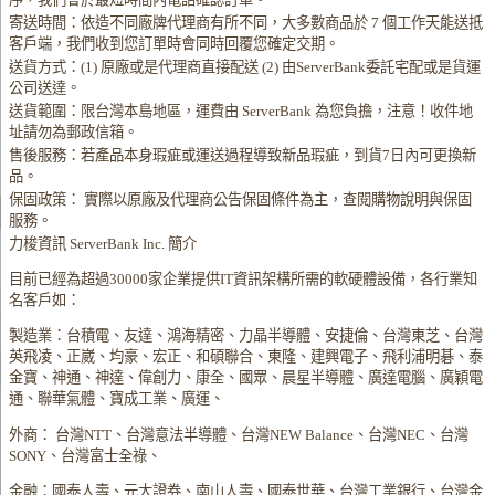
寄送時間：依造不同廠牌代理商有所不同，大多數商品於 7 個工作天能送抵
客戶端，我們收到您訂單時會同時回覆您確定交期。
送貨方式：(1) 原廠或是代理商直接配送 (2) 由ServerBank委託宅配或是貨運
公司送達。
送貨範圍：限台灣本島地區，運費由 ServerBank 為您負擔，注意！收件地
址請勿為郵政信箱。
售後服務：若產品本身瑕疵或運送過程導致新品瑕疵，到貨7日內可更換新
品。
保固政策： 實際以原廠及代理商公告保固條件為主，查閱購物說明與保固
服務。
力梭資訊 ServerBank Inc. 簡介
目前已經為超過30000家企業提供IT資訊架構所需的軟硬體設備，各行業知
名客戶如：
製造業：台積電、友達、鴻海精密、力晶半導體、安捷倫、台灣東芝、台灣
英飛凌、正崴、均豪、宏正、和碩聯合、東隆、建興電子、飛利浦明碁、泰
金寶、神通、神達、偉創力、康全、國眾、晨星半導體、廣達電腦、廣穎電
通、聯華氣體、寶成工業、廣運、
外商： 台灣NTT、台灣意法半導體、台灣NEW Balance、台灣NEC、台灣
SONY、台灣富士全祿、
金融：國泰人壽、元大證券、南山人壽、國泰世華、台灣工業銀行、台灣金