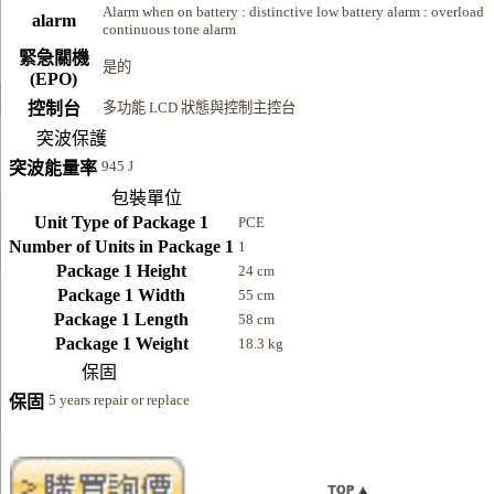
Alarm when on battery : distinctive low battery alarm : overload
alarm
continuous tone alarm
緊急關機
是的
(EPO)
控制台
多功能 LCD 狀態與控制主控台
突波保護
945 J
突波能量率
包裝單位
Unit Type of Package 1
PCE
Number of Units in Package 1
1
Package 1 Height
24 cm
Package 1 Width
55 cm
Package 1 Length
58 cm
Package 1 Weight
18.3 kg
保固
5 years repair or replace
保固