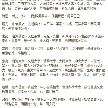
融研訓院、三商美邦人壽、大誠保險、法國巴黎人壽、保誠人壽、國華人
壽、統一證券、富邦人壽、華南產物保險、新光人壽、台灣產業保險、
流通： 新光三越、三僑(微風廣場)、信義房屋、阿里巴巴、
觀光： 中信飯店、雲朗飯店、太平洋、華泰、六福、天祥晶華、春天酒
店、遠雄海洋公園、
食品： 台灣菸酒、天仁茶葉、元祖、光泉、新東陽、安心食品(摩斯漢堡)、
泰山、海霸王、統一企業、橡木桶、茹斯葵、哈跟達斯冰淇淋、
媒體： 壹傳媒、聯合報、台視、華視、非凡電視、亞洲廣播、飛碟廣播、
風潮唱片、時報周刊、
教育： 台灣大學、交通大學、清華大學、大同大學、中央大學、中原大
學、中興大學、輔大、國語實小、雙園國小、華興中學、東門國小、台科
大、明志、東吳、東海電算中心、長庚大學、南亞技術學院、亞東、南門國
中、台師大、東華、陽明、雲科大、竹師、暨南大學、崑山科大、淡江、清
雲、逢甲、
組織： 信保基金、青創會、中小企業協會、管理科學學會、原住民族文化
教育協會、資策會、台網中心、雲門舞集
政府： 中研院、中科院、健保局、天文科教館、汐止警局、板橋農會、台
北縣消防局、國衛院、海生館、國安局、