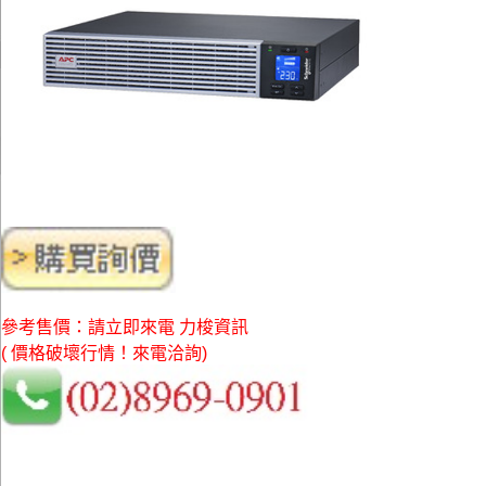
參考售價：請立即來電 力梭資訊
( 價格破壞行情！來電洽詢)