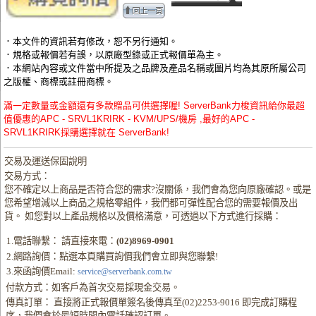
．本文件的資訊若有修改，恕不另行通知。
．規格或報價若有誤，以原廠型錄或正式報價單為主。
．本網站內容或文件當中所提及之品牌及產品名稱或圖片均為其原所屬公司
之版權、商標或註冊商標。
滿一定數量或金額還有多款贈品可供選擇喔! ServerBank力梭資訊給你最超
值優惠的APC - SRVL1KRIRK - KVM/UPS/機房 ,最好的APC -
SRVL1KRIRK採購選擇就在 ServerBank!
交易及運送保固說明
交易方式：
您不確定以上商品是否符合您的需求?沒關係，我們會為您向原廠確認。或是
您希望增減以上商品之規格零組件，我們都可彈性配合您的需要報價及出
貨。 如您對以上產品規格以及價格滿意，可透過以下方式進行採購：
1.電話聯繫： 請直接來電：
(02)8969-0901
2.網路詢價：點選本頁購買詢價我們會立即與您聯繫!
3.來函詢價Email:
service@serverbank.com.tw
付款方式：如客戶為首次交易採現金交易。
傳真訂單： 直接將正式報價單簽名後傳真至(02)2253-9016 即完成訂購程
序，我們會於最短時間內電話確認訂單。