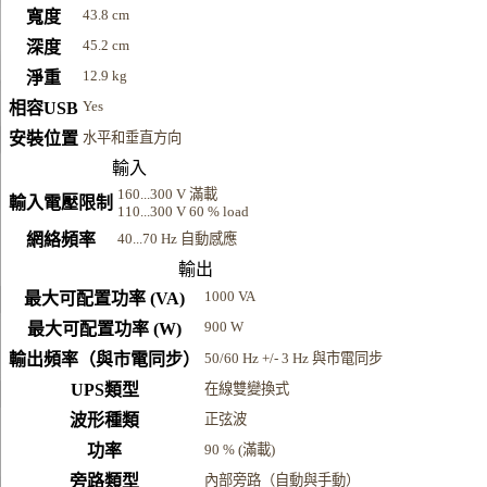
43.8 cm
寬度
45.2 cm
深度
12.9 kg
淨重
Yes
相容USB
安裝位置
水平和垂直方向
輸入
160...300 V 滿載
輸入電壓限制
110...300 V 60 % load
網絡頻率
40...70 Hz 自動感應
輸出
1000 VA
最大可配置功率 (VA)
900 W
最大可配置功率 (W)
輸出頻率（與市電同步）
50/60 Hz +/- 3 Hz 與市電同步
UPS類型
在線雙變換式
波形種類
正弦波
功率
90 % (滿載)
旁路類型
內部旁路（自動與手動）