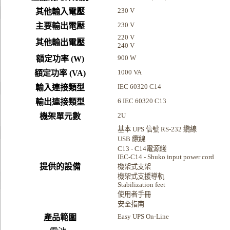
230 V
其他輸入電壓
230 V
主要輸出電壓
220 V
其他輸出電壓
240 V
900 W
額定功率 (W)
1000 VA
額定功率 (VA)
IEC 60320 C14
輸入連接類型
6 IEC 60320 C13
輸出連接類型
2U
機架單元數
基本 UPS 信號 RS-232 纜線
USB 纜線
C13 - C14電源綫
IEC-C14 - Shuko input power cord
提供的設備
機架式支架
機架式支援導軌
Stabilization feet
使用者手冊
安全指南
Easy UPS On-Line
產品範圍