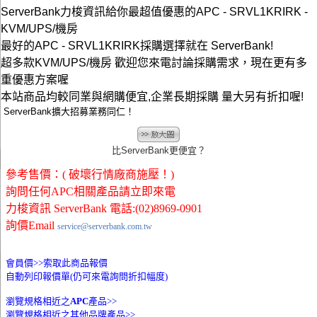
ServerBank力梭資訊給你最超值優惠的APC - SRVL1KRIRK -
KVM/UPS/機房
最好的APC - SRVL1KRIRK採購選擇就在 ServerBank!
超多款KVM/UPS/機房 歡迎您來電討論採購需求，現在更有多
重優惠方案喔
本站商品均較同業與網購便宜,企業長期採購 量大另有折扣喔!
ServerBank擴大招募業務同仁！
比ServerBank更便宜？
參考售價：( 破壞行情廠商施壓！)
詢問任何APC相關產品請立即來電
力梭資訊 ServerBank 電話:(02)8969-0901
詢價Email
service@serverbank.com.tw
會員價>>
索取此商品報價
自動列印報價單(仍可來電詢問折扣幅度)
瀏覽規格相近之
APC
產品>>
瀏覽規格相近之其他品牌產品>>