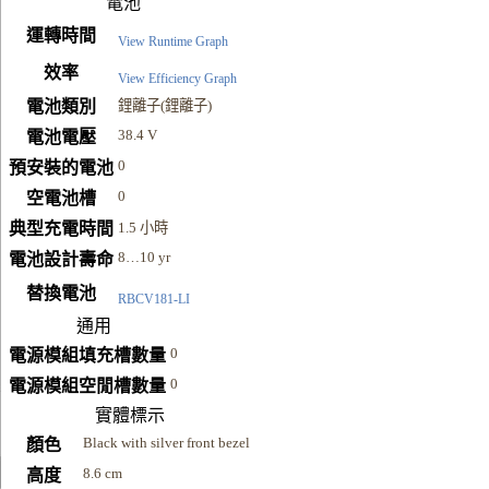
電池
運轉時間
View Runtime Graph
效率
View Efficiency Graph
電池類別
鋰離子(鋰離子)
38.4 V
電池電壓
0
預安裝的電池
0
空電池槽
典型充電時間
1.5 小時
8…10 yr
電池設計壽命
替換電池
RBCV181-LI
通用
0
電源模組填充槽數量
0
電源模組空閒槽數量
實體標示
Black with silver front bezel
顏色
8.6 cm
高度