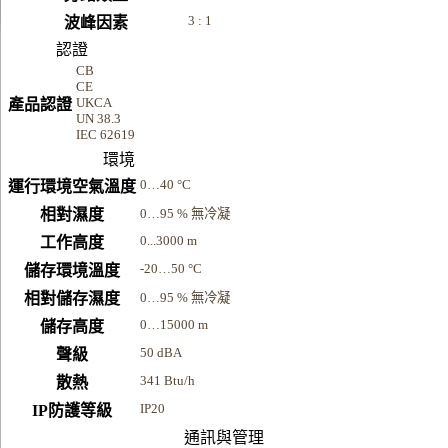
3 : 1
波峰因素
認證
CB
CE
UKCA
產品認證
UN 38.3
IEC 62619
環境
0…40 °C
運行環境空氣溫度
相對濕度
0…95 % 無冷凝
0...3000 m
工作高度
-20…50 °C
儲存環境溫度
相對儲存濕度
0…95 % 無冷凝
0…15000 m
儲存高度
50 dBA
聲級
341 Btu/h
散熱
IP20
IP防護等級
通訊與管理