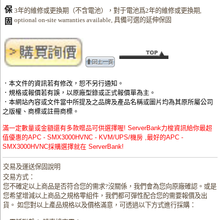
保
3年的維修或更換期（不含電池），對于電池爲2年的維修或更換期,
optional on-site warranties available, 具備可選的延伸保固
固
．本文件的資訊若有修改，恕不另行通知。
．規格或報價若有誤，以原廠型錄或正式報價單為主。
．本網站內容或文件當中所提及之品牌及產品名稱或圖片均為其原所屬公司
之版權、商標或註冊商標。
滿一定數量或金額還有多款贈品可供選擇喔! ServerBank力梭資訊給你最超
值優惠的APC - SMX3000HVNC - KVM/UPS/機房 ,最好的APC -
SMX3000HVNC採購選擇就在 ServerBank!
交易及運送保固說明
交易方式：
您不確定以上商品是否符合您的需求?沒關係，我們會為您向原廠確認。或是
您希望增減以上商品之規格零組件，我們都可彈性配合您的需要報價及出
貨。 如您對以上產品規格以及價格滿意，可透過以下方式進行採購：