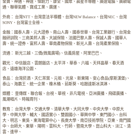
金寶、神通、神達、偉創力、康全、國眾、晨星半導體、廣達電腦、廣穎電
通、聯華氣體、寶成工業、廣運、
外商： 台灣NTT、台灣意法半導體、台灣NEW Balance、台灣NEC、台灣
SONY、台灣富士全祿、
金融：國泰人壽、元大證券、南山人壽、國泰世華、台灣工業銀行、台灣金
融研訓院、三商美邦人壽、大誠保險、法國巴黎人壽、保誠人壽、國華人
壽、統一證券、富邦人壽、華南產物保險、新光人壽、台灣產業保險、
流通： 新光三越、三僑(微風廣場)、信義房屋、阿里巴巴、
觀光： 中信飯店、雲朗飯店、太平洋、華泰、六福、天祥晶華、春天酒
店、遠雄海洋公園、
食品： 台灣菸酒、天仁茶葉、元祖、光泉、新東陽、安心食品(摩斯漢堡)、
泰山、海霸王、統一企業、橡木桶、茹斯葵、哈跟達斯冰淇淋、
媒體： 壹傳媒、聯合報、台視、華視、非凡電視、亞洲廣播、飛碟廣播、
風潮唱片、時報周刊、
教育： 台灣大學、交通大學、清華大學、大同大學、中央大學、中原大
學、中興大學、輔大、國語實小、雙園國小、華興中學、東門國小、台科
大、明志、東吳、東海電算中心、長庚大學、南亞技術學院、亞東、南門國
中、台師大、東華、陽明、雲科大、竹師、暨南大學、崑山科大、淡江、清
雲、逢甲、