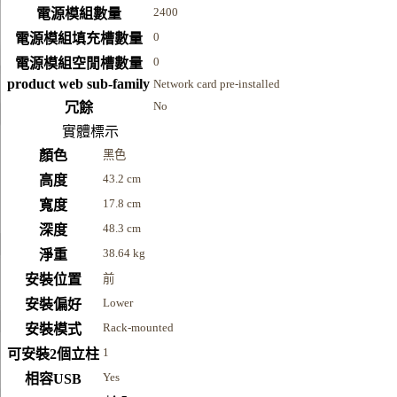
2400
電源模組數量
0
電源模組填充槽數量
0
電源模組空閒槽數量
product web sub-family
Network card pre-installed
No
冗餘
實體標示
顏色
黑色
43.2 cm
高度
17.8 cm
寬度
48.3 cm
深度
38.64 kg
淨重
安裝位置
前
Lower
安裝偏好
Rack-mounted
安裝模式
1
可安裝2個立柱
Yes
相容USB