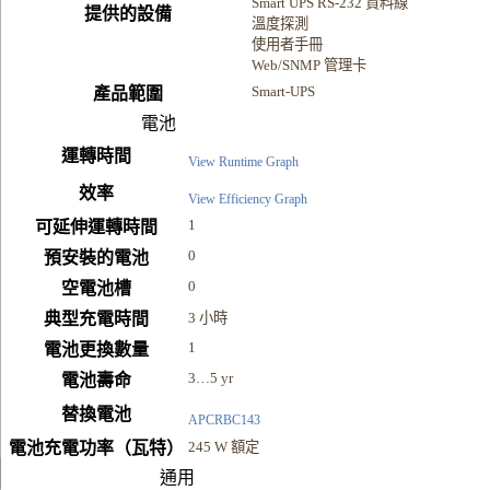
Smart UPS RS-232 資料線
提供的設備
溫度探測
使用者手冊
Web/SNMP 管理卡
Smart-UPS
產品範圍
電池
運轉時間
View Runtime Graph
效率
View Efficiency Graph
1
可延伸運轉時間
0
預安裝的電池
0
空電池槽
典型充電時間
3 小時
1
電池更換數量
3…5 yr
電池壽命
替換電池
APCRBC143
電池充電功率（瓦特）
245 W 額定
通用