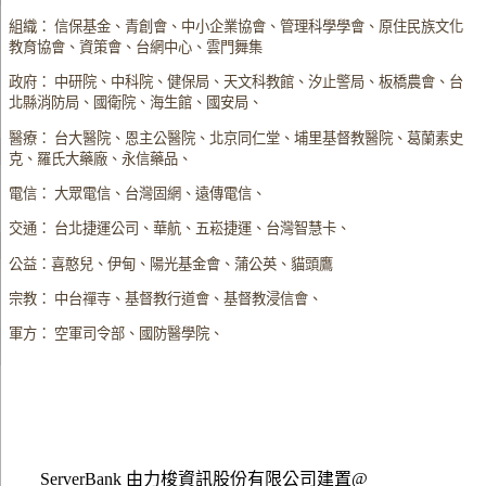
組織： 信保基金、青創會、中小企業協會、管理科學學會、原住民族文化
教育協會、資策會、台網中心、雲門舞集
政府： 中研院、中科院、健保局、天文科教館、汐止警局、板橋農會、台
北縣消防局、國衛院、海生館、國安局、
醫療： 台大醫院、恩主公醫院、北京同仁堂、埔里基督教醫院、葛蘭素史
克、羅氏大藥廠、永信藥品、
電信： 大眾電信、台灣固網、遠傳電信、
交通： 台北捷運公司、華航、五崧捷運、台灣智慧卡、
公益：喜憨兒、伊甸、陽光基金會、蒲公英、貓頭鷹
宗教： 中台禪寺、基督教行道會、基督教浸信會、
軍方： 空軍司令部、國防醫學院、
ServerBank 由力梭資訊股份有限公司建置@