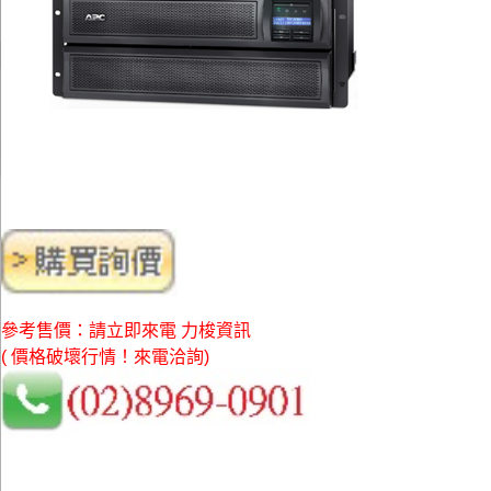
參考售價：請立即來電 力梭資訊
( 價格破壞行情！來電洽詢)