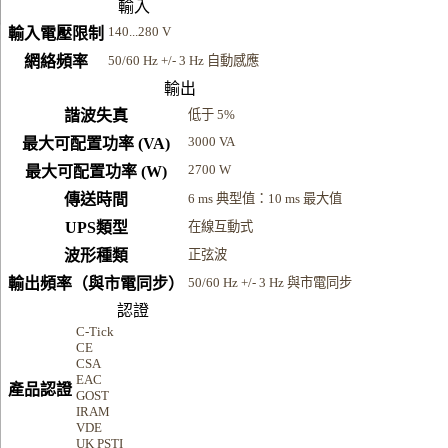
輸入
140...280 V
輸入電壓限制
網絡頻率
50/60 Hz +/- 3 Hz 自動感應
輸出
諧波失真
低于 5%
3000 VA
最大可配置功率 (VA)
2700 W
最大可配置功率 (W)
傳送時間
6 ms 典型值：10 ms 最大值
UPS類型
在線互動式
波形種類
正弦波
輸出頻率（與市電同步）
50/60 Hz +/- 3 Hz 與市電同步
認證
C-Tick
CE
CSA
EAC
產品認證
GOST
IRAM
VDE
UK PSTI