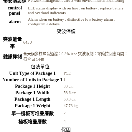
Network management card 3 with environmental monitoring
預安裝設備
control
LED status display with on line : on battery : replace battery
panel
and overload indicators
Alarm when on battery : distinctive low battery alarm :
alarm
configurable delays
突波保護
突波能量
645 J
率
全天候多柱噪音過濾︰0.3% ieee 突波限制︰零箝拉回應時間︰
雜訊抑制
符合 ul 1449
包裝單位
Unit Type of Package 1
PCE
Number of Units in Package 1
1
Package 1 Height
33 cm
Package 1 Width
58.6 cm
Package 1 Length
63.3 cm
Package 1 Weight
47.73 kg
2
單一棧板可堆疊層數
4
棧板堆疊層數
保固