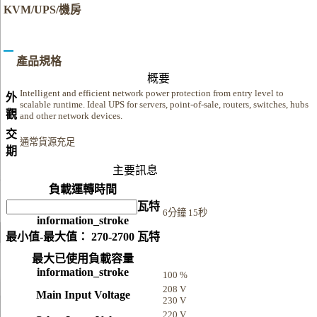
KVM/UPS/機房
產品規格
概要
Intelligent and efficient network power protection from entry level to
外
scalable runtime. Ideal UPS for servers, point-of-sale, routers, switches, hubs
觀
and other network devices.
交
通常貨源充足
期
主要訊息
負載運轉時間
瓦特
6分鐘 15秒
information_stroke
最小值-最大值： 270-2700 瓦特
最大已使用負載容量
information_stroke
100 %
208 V
Main Input Voltage
230 V
220 V