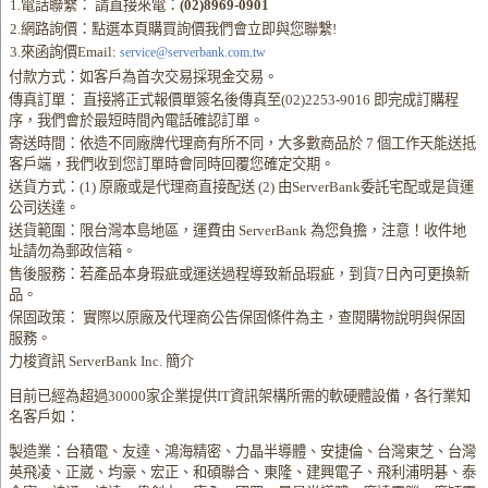
1.電話聯繫： 請直接來電：
(02)8969-0901
2.網路詢價：點選本頁購買詢價我們會立即與您聯繫!
3.來函詢價Email:
service@serverbank.com.tw
付款方式：如客戶為首次交易採現金交易。
傳真訂單： 直接將正式報價單簽名後傳真至(02)2253-9016 即完成訂購程
序，我們會於最短時間內電話確認訂單。
寄送時間：依造不同廠牌代理商有所不同，大多數商品於 7 個工作天能送抵
客戶端，我們收到您訂單時會同時回覆您確定交期。
送貨方式：(1) 原廠或是代理商直接配送 (2) 由ServerBank委託宅配或是貨運
公司送達。
送貨範圍：限台灣本島地區，運費由 ServerBank 為您負擔，注意！收件地
址請勿為郵政信箱。
售後服務：若產品本身瑕疵或運送過程導致新品瑕疵，到貨7日內可更換新
品。
保固政策： 實際以原廠及代理商公告保固條件為主，查閱購物說明與保固
服務。
力梭資訊 ServerBank Inc. 簡介
目前已經為超過30000家企業提供IT資訊架構所需的軟硬體設備，各行業知
名客戶如：
製造業：台積電、友達、鴻海精密、力晶半導體、安捷倫、台灣東芝、台灣
英飛凌、正崴、均豪、宏正、和碩聯合、東隆、建興電子、飛利浦明碁、泰