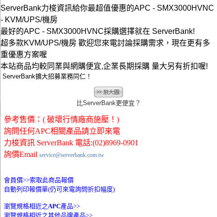
ServerBank力梭資訊給你最超值優惠的APC - SMX3000HVNC
- KVM/UPS/機房
最好的APC - SMX3000HVNC採購選擇就在 ServerBank!
超多款KVM/UPS/機房 歡迎您來電討論採購需求，現在更有多
重優惠方案喔
本站商品均較同業與網購便宜,企業長期採購 量大另有折扣喔!
ServerBank擴大招募業務同仁！
比ServerBank更便宜？
參考售價：( 破壞行情廠商施壓！)
詢問任何APC相關產品請立即來電
力梭資訊 ServerBank 電話:(02)8969-0901
詢價Email
service@serverbank.com.tw
會員價>>
索取此商品報價
自動列印報價單(仍可來電詢問折扣幅度)
瀏覽規格相近之
APC
產品>>
瀏覽規格相近之其他品牌產品>>