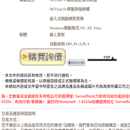
NETiraLD-
標籤排版軟體
嵌入式網路網頁管理
Windows
驅動程式-NT ,XP ,Vista
韌體
線上更新
自動偵測-DPL,PL-Z,PL-I
．本文件的資訊若有修改，恕不另行通知。
．規格或報價若有誤，以原廠型錄或正式報價單為主。
．本網站內容或文件當中所提及之品牌及產品名稱或圖片均為其原所屬公司之
滿一定數量或金額還有多款贈品可供選擇喔! ServerBank力梭資訊給你最超值優惠的Ho
4310e - 商用印表/事務機> ,最好的Honeywell - I-4310e採購選擇就在 ServerBa
交易及運送保固說明
交易方式：
您不確定以上商品是否符合您的需求?沒關係，我們會為您向原廠確認。或是