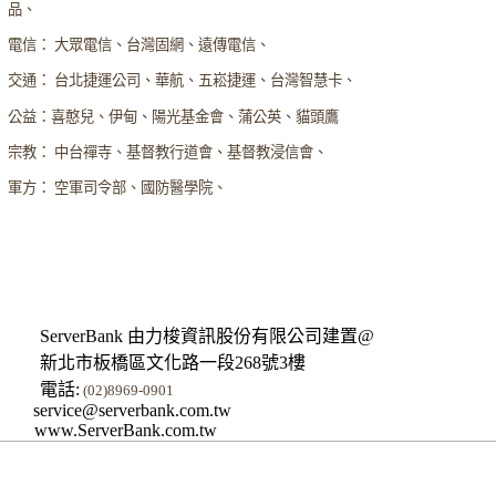
品、
電信： 大眾電信、台灣固網、遠傳電信、
交通： 台北捷運公司、華航、五崧捷運、台灣智慧卡、
公益：喜憨兒、伊甸、陽光基金會、蒲公英、貓頭鷹
宗教： 中台禪寺、基督教行道會、基督教浸信會、
軍方： 空軍司令部、國防醫學院、
ServerBank 由力梭資訊股份有限公司建置@
新北市板橋區文化路一段268號3樓
電話:
(02)8969-0901
service@serverbank.com.tw
www.ServerBank.com.tw