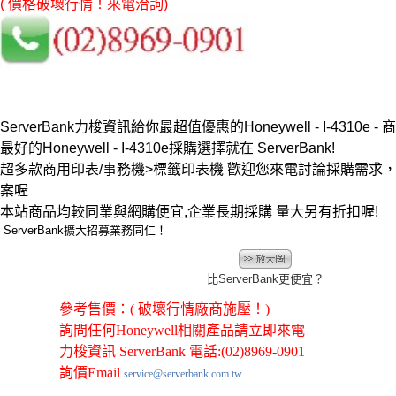
( 價格破壞行情！來電洽詢)
ServerBank力梭資訊給你最超值優惠的Honeywell - I-4310e 
最好的Honeywell - I-4310e採購選擇就在 ServerBank!
超多款商用印表/事務機>標籤印表機 歡迎您來電討論採購需求
案喔
本站商品均較同業與網購便宜,企業長期採購 量大另有折扣喔!
ServerBank擴大招募業務同仁！
比ServerBank更便宜？
參考售價：( 破壞行情廠商施壓！)
詢問任何Honeywell相關產品請立即來電
力梭資訊 ServerBank 電話:(02)8969-0901
詢價Email
service@serverbank.com.tw