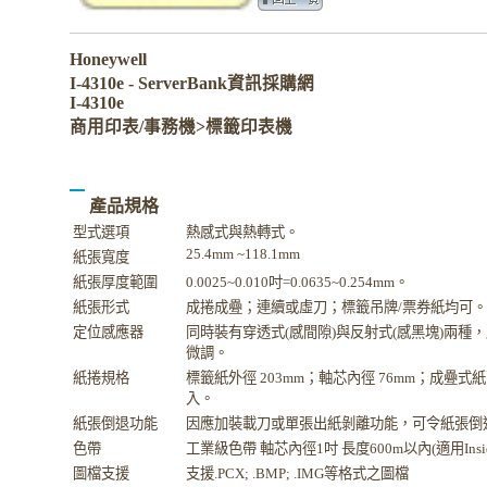
Honeywell
I-4310e - ServerBank資訊採購網
I-4310e
商用印表/事務機>標籤印表機
產品規格
型式選項
熱感式與熱轉式。
25.4mm ~118.1mm
紙張寬度
紙張厚度範圍
0.0025~0.010
吋=0.0635~0.254mm。
紙張形式
成捲成疉；連續或虛刀；標籤吊牌/票券紙均可。
定位感應器
同時裝有穿透式(感間隙)與反射式(感黑塊)兩種
微調。
紙捲規格
標籤紙外徑 203mm；軸芯內徑 76mm；成疉式
入。
紙張倒退功能
因應加裝載刀或單張出紙剝離功能，可令紙張倒
色帶
工業級色帶 軸芯內徑1吋 長度600m以內(適用Inside/
圖檔支援
支援.PCX; .BMP; .IMG等格式之圖檔