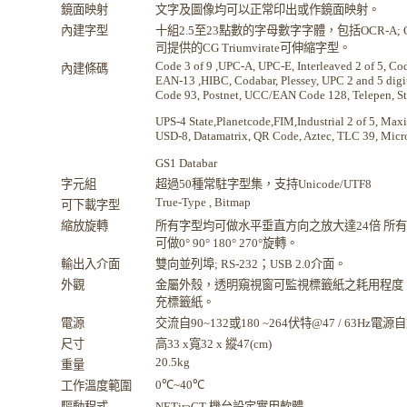
鏡面映射
文字及圖像均可以正常印出或作鏡面映射。
內建字型
十組2.5至23點數的字母數字字體，包括OCR-A; OC
司提供的CG Triumvirate可伸縮字型。
Code 3 of 9 ,UPC-A, UPC-E, Interleaved 2 of 5, Co
內建條碼
EAN-13 ,HIBC, Codabar, Plessey, UPC 2 and 5 dig
Code 93, Postnet, UCC/EAN Code 128, Telepen, St
UPS-4 State,Planetcode,FIM,Industrial 2 of 5, Ma
USD-8, Datamatrix, QR Code, Aztec, TLC 39, Mic
GS1 Databar
字元組
超過50種常駐字型集，支持Unicode/UTF8
True-Type , Bitmap
可下載字型
縮放旋轉
所有字型均可做水平垂直方向之放大達24倍 所
可做0° 90° 180° 270°旋轉。
輸出入介面
雙向並列埠; RS-232；USB 2.0介面。
外觀
金屬外殼，透明窺視窗可監視標籤紙之耗用程度
充標籤紙。
電源
交流自90~132或180 ~264伏特@47 / 63Hz電
尺寸
高33 x寬32 x 縱47(cm)
20.5kg
重量
0℃~40℃
工作溫度範圍
驅動程式
NETiraCT-
機台設定實用軟體