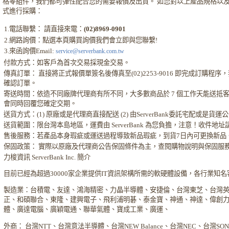
格零組件，我們都可彈性配合您的需要報價及出貨。 如您對以上產品規格以
式進行採購：
1.電話聯繫： 請直接來電：
(02)8969-0901
2.網路詢價：點選本頁購買詢價我們會立即與您聯繫!
3.來函詢價Email:
service@serverbank.com.tw
付款方式：如客戶為首次交易採現金交易。
傳真訂單： 直接將正式報價單簽名後傳真至(02)2253-9016 即完成訂購程
確認訂單。
寄送時間：依造不同廠牌代理商有所不同，大多數商品於 7 個工作天能送抵
會同時回覆您確定交期。
送貨方式：(1) 原廠或是代理商直接配送 (2) 由ServerBank委託宅配或是貨
送貨範圍：限台灣本島地區，運費由 ServerBank 為您負擔，注意！收件地
售後服務：若產品本身瑕疵或運送過程導致新品瑕疵，到貨7日內可更換新品
保固政策： 實際以原廠及代理商公告保固條件為主，查閱購物說明與保固服
力梭資訊 ServerBank Inc. 簡介
目前已經為超過30000家企業提供IT資訊架構所需的軟硬體設備，各行業知
製造業：台積電、友達、鴻海精密、力晶半導體、安捷倫、台灣東芝、台灣
正、和碩聯合、東隆、建興電子、飛利浦明碁、泰金寶、神通、神達、偉創
體、廣達電腦、廣穎電通、聯華氣體、寶成工業、廣運、
外商： 台灣NTT、台灣意法半導體、台灣NEW Balance、台灣NEC、台灣S