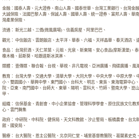
金融：國泰人壽、元大證券、南山人壽、國泰世華、台灣工業銀行、台灣金
大誠保險、法國巴黎人壽、保誠人壽、國華人壽、統一證券、富邦人壽、華
灣產業保險、
流通： 新光三越、三僑(微風廣場)、信義房屋、阿里巴巴、
觀光： 中信飯店、雲朗飯店、太平洋、華泰、六福、天祥晶華、春天酒店、
食品： 台灣菸酒、天仁茶葉、元祖、光泉、新東陽、安心食品(摩斯漢堡)、
橡木桶、茹斯葵、哈跟達斯冰淇淋、
媒體： 壹傳媒、聯合報、台視、華視、非凡電視、亞洲廣播、飛碟廣播、風
教育： 台灣大學、交通大學、清華大學、大同大學、中央大學、中原大學、
小、雙園國小、華興中學、東門國小、台科大、明志、東吳、東海電算中心
院、亞東、南門國中、台師大、東華、陽明、雲科大、竹師、暨南大學、崑
甲、
組織： 信保基金、青創會、中小企業協會、管理科學學會、原住民族文化教
心、雲門舞集
政府： 中研院、中科院、健保局、天文科教館、汐止警局、板橋農會、台北
館、國安局、
醫療： 台大醫院、恩主公醫院、北京同仁堂、埔里基督教醫院、葛蘭素史克