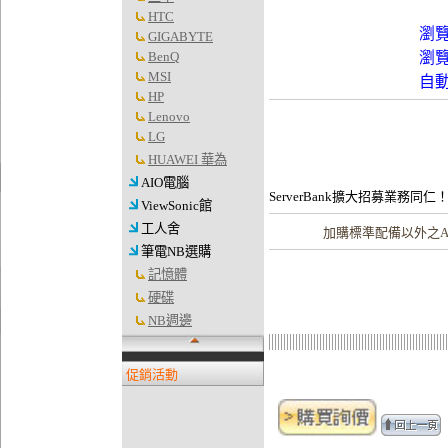
HTC
瀏
GIGABYTE
BenQ
瀏
MSI
自
HP
Lenovo
LG
HUAWEI 華為
AIO電腦
ServerBank擴大招募業務同仁
ViewSonic館
工人舍
加購
標準配備以外之A
筆電NB選購
記憶體
硬碟
NB週邊
促銷活動