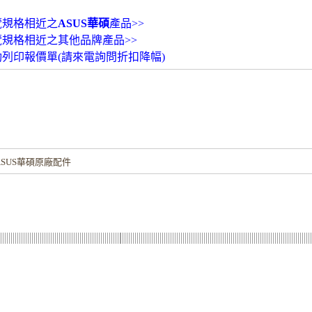
覽規格相近之
ASUS華碩
產品>>
覽規格相近之其他品牌產品>>
動列印報價單(請來電詢問折扣降幅)
！
SUS華碩原廠配件