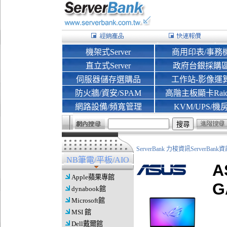
機架式Server
商用印表/事務
直立式Server
政府台銀採購
伺服器儲存選購品
工作站-影像運
防火牆/資安/SPAM
高階主板顯卡Rai
網路設備/頻寬管理
KVM/UPS/機
ServerBank 力梭資訊ServerBa
NB筆電/平板/AIO
A
Apple蘋果專館
G
dynabook館
Microsoft館
MSI 館
Dell戴爾館