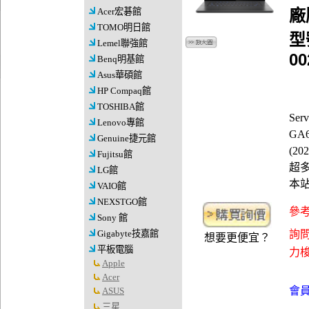
Acer宏碁館
廠
TOMO明日館
型號
Lemel聯強館
00
Benq明基館
Asus華碩館
HP Compaq館
TOSHIBA館
Se
Lenovo專館
GA6
Genuine捷元館
(20
Fujitsu館
超多
LG館
本
VAIO館
NEXSTGO館
參考
Sony 館
Gigabyte技嘉館
詢問
想要更便宜？
平板電腦
力梭資
Apple
Acer
會員
ASUS
三星