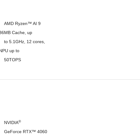
9 
36MB Cache, up 

, 
PU up to 

						50TOPS
®
						NVIDIA
0 