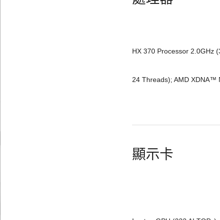
						AMD Ryzen™ AI 
HX 370 Processor 2.0GHz (
						to 5.1GHz, 12 cores
24 Threads); AMD XDNA™ N
顯示卡
						GeForce RTX™ 406