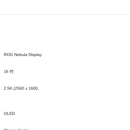
						ROG Nebula Display
						16 吋
, 
						OLED