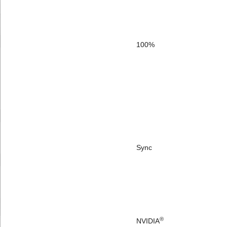
100%
						G-Sync / Adaptiv
Sync
						MUX Switch 
®
NVIDIA