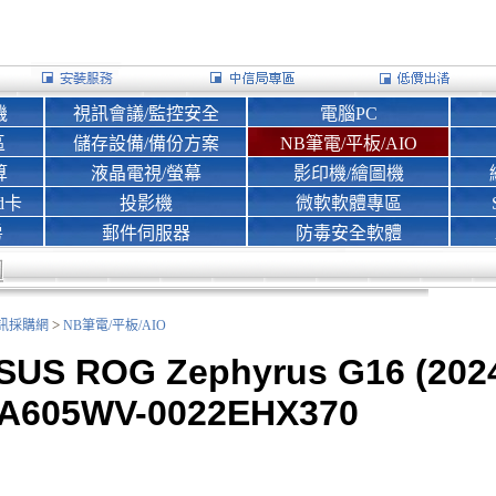
機
視訊會議/監控安全
電腦PC
區
儲存設備/備份方案
NB筆電/平板/AIO
算
液晶電視/螢幕
影印機/繪圖機
d卡
投影機
微軟軟體專區
房
郵件伺服器
防毒安全軟體
>
nk資訊採購網
NB筆電/平板/AIO
SUS ROG Zephyrus G16 (202
A605WV-0022EHX370