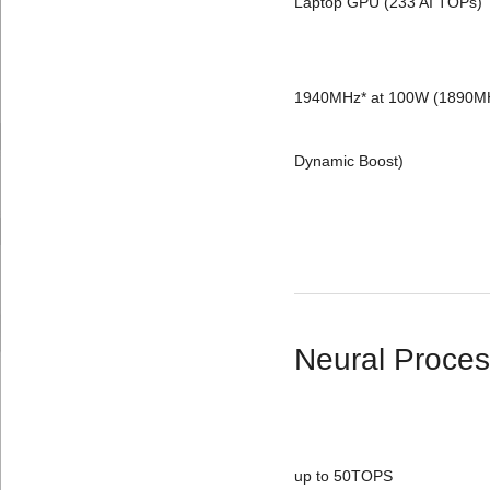
Laptop GPU (233 AI TOPs)
						ROG Boost
1940MHz* at 100W (1890MH
						OC, 85W+15
Dynamic Boost)
Neural Proces
						AMD XDNA™ NP
up to 50TOPS