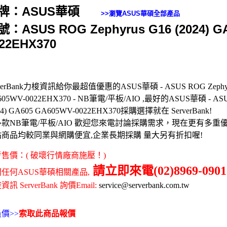
牌：ASUS華碩
>>瀏覽
ASUS華碩
全部產品
：ASUS ROG Zephyrus G16 (2024) G
22EHX370
rverBank力梭資訊給你最超值優惠的ASUS華碩 - ASUS ROG Zephyrus 
05WV-0022EHX370 - NB筆電/平板/AIO ,最好的ASUS華碩 - ASUS 
24) GA605 GA605WV-0022EHX370採購選擇就在 ServerBank!
款NB筆電/平板/AIO 歡迎您來電討論採購需求，現在更有多重
站商品均較同業與網購便宜,企業長期採購 量大另有折扣喔!
售價：( 破壞行情廠商施壓！)
請立即來電(02)8969-0901
任何ASUS華碩相關產品,
訊 ServerBank 詢價Email:
service@serverbank.com.tw
價>>
索取此商品報價