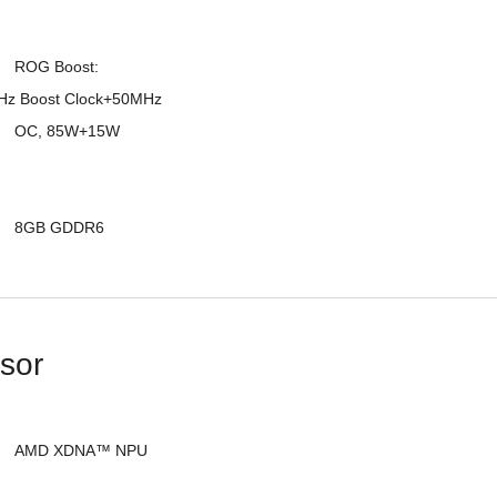
: 
z Boost Clock+50MHz 

W 
						8GB GDDR6
sor
U 