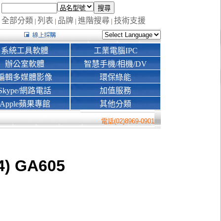
全部分類
列表
品牌
進階搜尋
技術支援
|
|
|
|
系統工具軟體
工業電腦IPC
辦公室軟體
智慧手機/相機/DV
編輯多媒體影像
環保綠能
Skype/網路電話
加值服務
Apple蘋果專館
其他分類
電話(02)8969-0901
4) GA605