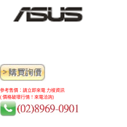
參考售價：請立即來電 力梭資訊
( 價格破壞行情！來電洽詢)