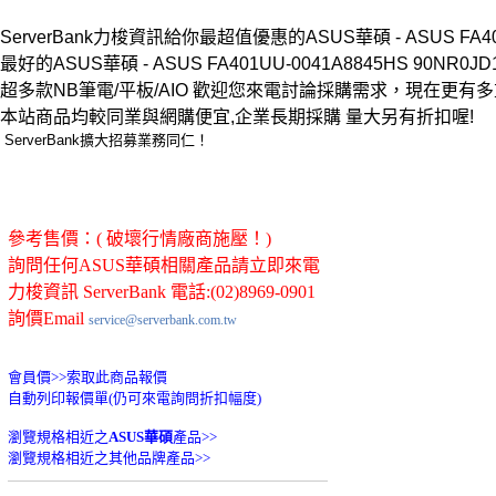
ServerBank力梭資訊給你最超值優惠的ASUS華碩 - ASUS FA401UU
最好的ASUS華碩 - ASUS FA401UU-0041A8845HS 90NR0JD
超多款NB筆電/平板/AIO 歡迎您來電討論採購需求，現在更有
本站商品均較同業與網購便宜,企業長期採購 量大另有折扣喔!
ServerBank擴大招募業務同仁！
參考售價：( 破壞行情廠商施壓！)
詢問任何ASUS華碩相關產品請立即來電
力梭資訊 ServerBank 電話:(02)8969-0901
詢價Email
service@serverbank.com.tw
會員價>>
索取此商品報價
自動列印報價單(仍可來電詢問折扣幅度)
瀏覽規格相近之
ASUS華碩
產品>>
瀏覽規格相近之其他品牌產品>>