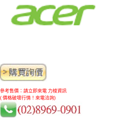
參考售價：請立即來電 力梭資訊
( 價格破壞行情！來電洽詢)