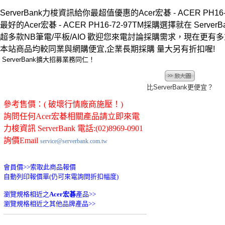
ServerBank力梭資訊給你最超值優惠的Acer宏碁 - ACER PH16-7
最好的Acer宏碁 - ACER PH16-72-97TM採購選擇就在 ServerBa
超多款NB筆電/平板/AIO 歡迎您來電討論採購需求，現在更有
本站商品均較同業與網購便宜,企業長期採購 量大另有折扣喔!
ServerBank擴大招募業務同仁！
比ServerBank更便宜？
參考售價：( 破壞行情廠商施壓！)
詢問任何Acer宏碁相關產品請立即來電
力梭資訊 ServerBank 電話:(02)8969-0901
詢價Email
service@serverbank.com.tw
會員價>>
索取此商品報價
自動列印報價單(仍可來電詢問折扣幅度)
瀏覽規格相近之
Acer宏碁
產品>>
瀏覽規格相近之其他品牌產品>>