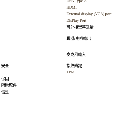
USB Type-A
HDMI
External display (VGA) port
DisPlay Port
可外接螢幕數量
耳機
/
喇叭輸出
麥克風輸入
安全
指紋辨識
TPM
保固
附贈配件
備註