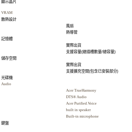
顯示晶片
VRAM
散熱設計
風扇
熱導管
記憶體
實際出貨
支援容量
(
總插槽數量
/
總容量
)
儲存空間
實際出貨
支援擴充空間
(
包含已安裝部分
)
光碟機
Audio
Acer TrueHarmony
DTS® Audio
Acer Purified.Voice
built in speaker
Built-in microphone
鍵盤