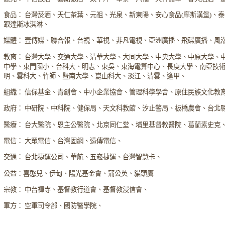
食品： 台灣菸酒、天仁茶葉、元祖、光泉、新東陽、安心食品(摩斯漢堡)、
跟達斯冰淇淋、
媒體： 壹傳媒、聯合報、台視、華視、非凡電視、亞洲廣播、飛碟廣播、風
教育： 台灣大學、交通大學、清華大學、大同大學、中央大學、中原大學、
中學、東門國小、台科大、明志、東吳、東海電算中心、長庚大學、南亞技
明、雲科大、竹師、暨南大學、崑山科大、淡江、清雲、逢甲、
組織： 信保基金、青創會、中小企業協會、管理科學學會、原住民族文化教
政府： 中研院、中科院、健保局、天文科教館、汐止警局、板橋農會、台北
醫療： 台大醫院、恩主公醫院、北京同仁堂、埔里基督教醫院、葛蘭素史克
電信： 大眾電信、台灣固網、遠傳電信、
交通： 台北捷運公司、華航、五崧捷運、台灣智慧卡、
公益：喜憨兒、伊甸、陽光基金會、蒲公英、貓頭鷹
宗教： 中台禪寺、基督教行道會、基督教浸信會、
軍方： 空軍司令部、國防醫學院、