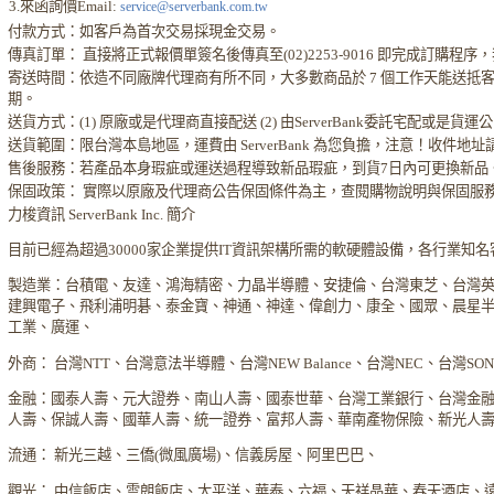
3.來函詢價Email:
service@serverbank.com.tw
付款方式：如客戶為首次交易採現金交易。
傳真訂單： 直接將正式報價單簽名後傳真至(02)2253-9016 即完成訂購
寄送時間：依造不同廠牌代理商有所不同，大多數商品於 7 個工作天能送抵
期。
送貨方式：(1) 原廠或是代理商直接配送 (2) 由ServerBank委託宅配或是貨
送貨範圍：限台灣本島地區，運費由 ServerBank 為您負擔，注意！收件地
售後服務：若產品本身瑕疵或運送過程導致新品瑕疵，到貨7日內可更換新品
保固政策： 實際以原廠及代理商公告保固條件為主，查閱購物說明與保固服
力梭資訊 ServerBank Inc. 簡介
目前已經為超過30000家企業提供IT資訊架構所需的軟硬體設備，各行業知
製造業：台積電、友達、鴻海精密、力晶半導體、安捷倫、台灣東芝、台灣
建興電子、飛利浦明碁、泰金寶、神通、神達、偉創力、康全、國眾、晨星
工業、廣運、
外商： 台灣NTT、台灣意法半導體、台灣NEW Balance、台灣NEC、台灣S
金融：國泰人壽、元大證券、南山人壽、國泰世華、台灣工業銀行、台灣金
人壽、保誠人壽、國華人壽、統一證券、富邦人壽、華南產物保險、新光人
流通： 新光三越、三僑(微風廣場)、信義房屋、阿里巴巴、
觀光： 中信飯店、雲朗飯店、太平洋、華泰、六福、天祥晶華、春天酒店、