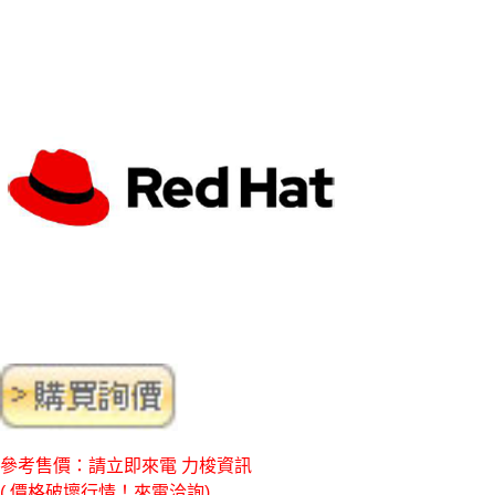
參考售價：請立即來電 力梭資訊
( 價格破壞行情！來電洽詢)