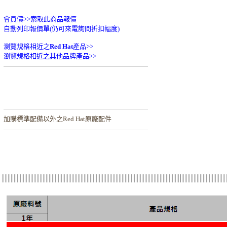
會員價>>
索取此商品報價
自動列印報價單(仍可來電詢問折扣幅度)
瀏覽規格相近之
Red Hat
產品>>
瀏覽規格相近之其他品牌產品>>
加購
標準配備以外之Red Hat原廠配件