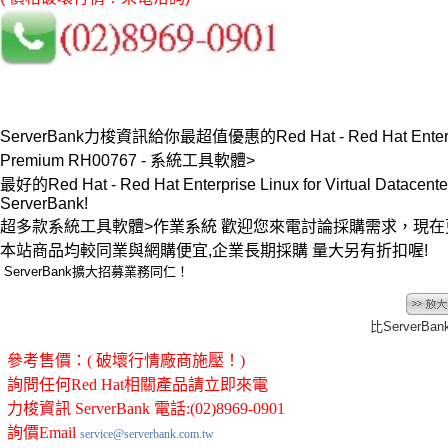
ServerBank力梭資訊給你最超值優惠的Red Hat - Red Hat Enterprise Li
Premium RH00767 - 系統工具軟體>
最好的Red Hat - Red Hat Enterprise Linux for Virtual Data
ServerBank!
超多款系統工具軟體>作業系統 歡迎您來電討論採購需求，現
本站商品均較同業與網購便宜,企業長期採購 量大另有折扣喔!
ServerBank擴大招募業務同仁！
比ServerB
參考售價：( 破壞行情廠商施壓！)
詢問任何Red Hat相關產品請立即來電
力梭資訊 ServerBank 電話:(02)8969-0901
詢價Email
service@serverbank.com.tw