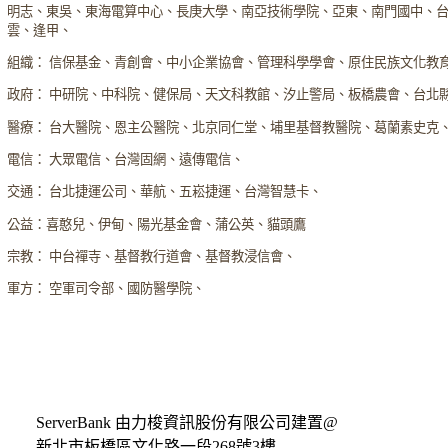
明志、東吳、東海電算中心、長庚大學、南亞技術學院、亞東、南門國中、
雲、逢甲、
組織： 信保基金、青創會、中小企業協會、管理科學學會、原住民族文化教
政府： 中研院、中科院、健保局、天文科教館、汐止警局、板橋農會、台北
醫療： 台大醫院、恩主公醫院、北京同仁堂、埔里基督教醫院、葛蘭素史克
電信： 大眾電信、台灣固網、遠傳電信、
交通： 台北捷運公司、華航、五崧捷運、台灣智慧卡、
公益：喜憨兒、伊甸、陽光基金會、蒲公英、貓頭鷹
宗教： 中台禪寺、基督教行道會、基督教浸信會、
軍方： 空軍司令部、國防醫學院、
ServerBank 由力梭資訊股份有限公司建置@
新北市板橋區文化路一段268號3樓