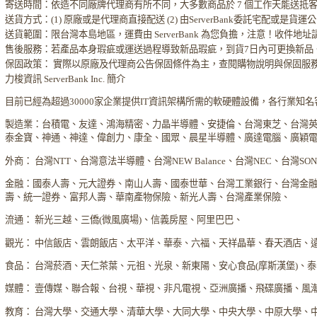
寄送時間：依造不同廠牌代理商有所不同，大多數商品於 7 個工作天能送抵
送貨方式：(1) 原廠或是代理商直接配送 (2) 由ServerBank委託宅配或是貨
送貨範圍：限台灣本島地區，運費由 ServerBank 為您負擔，注意！收件地
售後服務：若產品本身瑕疵或運送過程導致新品瑕疵，到貨7日內可更換新品
保固政策： 實際以原廠及代理商公告保固條件為主，查閱購物說明與保固服
力梭資訊 ServerBank Inc. 簡介
目前已經為超過30000家企業提供IT資訊架構所需的軟硬體設備，各行業知
製造業：台積電、友達、鴻海精密、力晶半導體、安捷倫、台灣東芝、台灣
泰金寶、神通、神達、偉創力、康全、國眾、晨星半導體、廣達電腦、廣穎
外商： 台灣NTT、台灣意法半導體、台灣NEW Balance、台灣NEC、台灣S
金融：國泰人壽、元大證券、南山人壽、國泰世華、台灣工業銀行、台灣金
壽、統一證券、富邦人壽、華南產物保險、新光人壽、台灣產業保險、
流通： 新光三越、三僑(微風廣場)、信義房屋、阿里巴巴、
觀光： 中信飯店、雲朗飯店、太平洋、華泰、六福、天祥晶華、春天酒店、
食品： 台灣菸酒、天仁茶葉、元祖、光泉、新東陽、安心食品(摩斯漢堡)、
媒體： 壹傳媒、聯合報、台視、華視、非凡電視、亞洲廣播、飛碟廣播、風
教育： 台灣大學、交通大學、清華大學、大同大學、中央大學、中原大學、