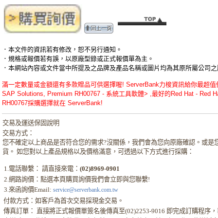
．本文件的資訊若有修改，恕不另行通知。
．規格或報價若有誤，以原廠型錄或正式報價單為主。
．本網站內容或文件當中所提及之品牌及產品名稱或圖片均為其原所屬公司之
滿一定數量或金額還有多款贈品可供選擇喔! ServerBank力梭資訊給你最超值優惠的Red Hat - Re
SAP Solutions, Premium RH00767 - 系統工具軟體> ,最好的Red Hat - Red Hat Ente
RH00767採購選擇就在 ServerBank!
交易及運送保固說明
交易方式：
您不確定以上商品是否符合您的需求?沒關係，我們會為您向原廠確認。或是
貨。 如您對以上產品規格以及價格滿意，可透過以下方式進行採購：
1.電話聯繫： 請直接來電：
(02)8969-0901
2.網路詢價：點選本頁購買詢價我們會立即與您聯繫!
3.來函詢價Email:
service@serverbank.com.tw
付款方式：如客戶為首次交易採現金交易。
傳真訂單： 直接將正式報價單簽名後傳真至(02)2253-9016 即完成訂購