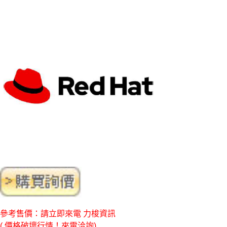
參考售價：請立即來電 力梭資訊
( 價格破壞行情！來電洽詢)