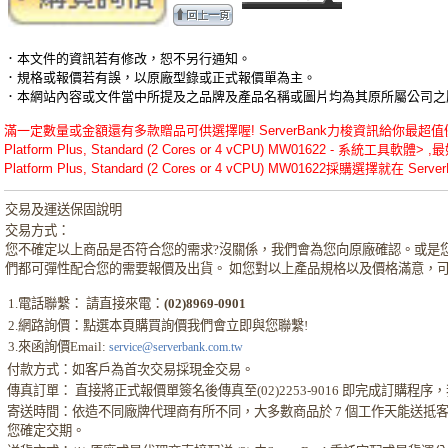
．本文件的資訊若有修改，恕不另行通知。
．規格或報價若有誤，以原廠型錄或正式報價單為主。
．本網站內容或文件當中所提及之品牌及產品名稱或圖片均為其原所屬公司之
滿一定數量或金額還有多款贈品可供選擇喔! ServerBank力梭資訊給你最超值優惠的Red H
Platform Plus, Standard (2 Cores or 4 vCPU) MW01622 - 系統工具軟體> ,最好
Platform Plus, Standard (2 Cores or 4 vCPU) MW01622採購選擇就在 Server
交易及運送保固說明
交易方式：
您不確定以上商品是否符合您的需求?沒關係，我們會為您向原廠確認。或是
們都可彈性配合您的需要報價及出貨。 如您對以上產品規格以及價格滿意，
1.電話聯繫： 請直接來電：
(02)8969-0901
2.網路詢價：點選本頁購買詢價我們會立即與您聯繫!
3.來函詢價Email:
service@serverbank.com.tw
付款方式：如客戶為首次交易採現金交易。
傳真訂單： 直接將正式報價單簽名後傳真至(02)2253-9016 即完成訂購
寄送時間：依造不同廠牌代理商有所不同，大多數商品於 7 個工作天能送抵
您確定交期。