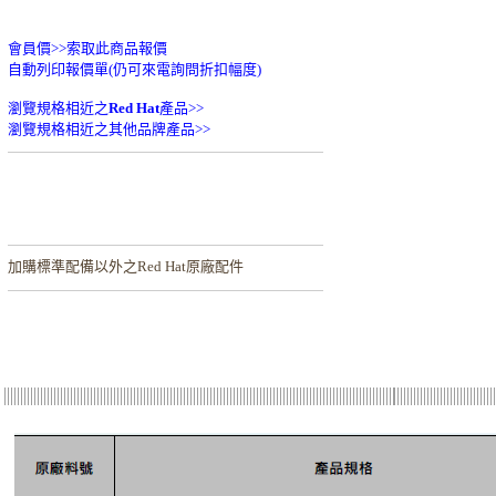
會員價>>
索取此商品報價
自動列印報價單(仍可來電詢問折扣幅度)
瀏覽規格相近之
Red Hat
產品>>
瀏覽規格相近之其他品牌產品>>
加購
標準配備以外之Red Hat原廠配件