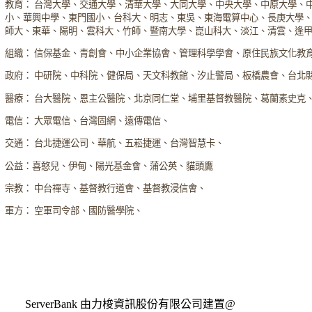
教育： 台灣大學、交通大學、清華大學、大同大學、中央大學、中原大學、
小、華興中學、東門國小、台科大、明志、東吳、東海電算中心、長庚大學
師大、東華、陽明、雲科大、竹師、暨南大學、崑山科大、淡江、清雲、逢
組織： 信保基金、青創會、中小企業協會、管理科學學會、原住民族文化教
政府： 中研院、中科院、健保局、天文科教館、汐止警局、板橋農會、台北
醫療： 台大醫院、恩主公醫院、北京同仁堂、埔里基督教醫院、葛蘭素史克
電信： 大眾電信、台灣固網、遠傳電信、
交通： 台北捷運公司、華航、五崧捷運、台灣智慧卡、
公益：喜憨兒、伊甸、陽光基金會、蒲公英、貓頭鷹
宗教： 中台禪寺、基督教行道會、基督教浸信會、
軍方： 空軍司令部、國防醫學院、
ServerBank 由力梭資訊股份有限公司建置@