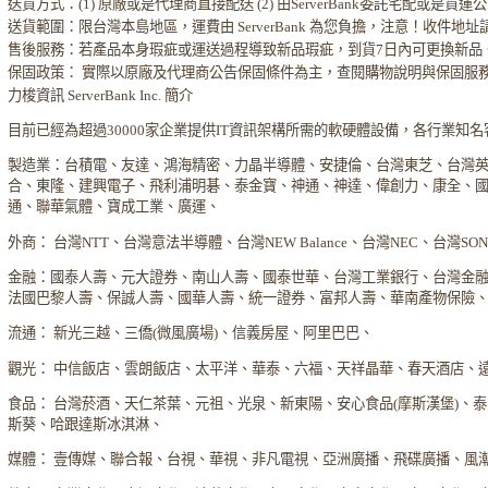
送貨方式：(1) 原廠或是代理商直接配送 (2) 由ServerBank委託宅配或是貨
送貨範圍：限台灣本島地區，運費由 ServerBank 為您負擔，注意！收件地
售後服務：若產品本身瑕疵或運送過程導致新品瑕疵，到貨7日內可更換新品
保固政策： 實際以原廠及代理商公告保固條件為主，查閱購物說明與保固服
力梭資訊 ServerBank Inc. 簡介
目前已經為超過30000家企業提供IT資訊架構所需的軟硬體設備，各行業知
製造業：台積電、友達、鴻海精密、力晶半導體、安捷倫、台灣東芝、台灣
合、東隆、建興電子、飛利浦明碁、泰金寶、神通、神達、偉創力、康全、
通、聯華氣體、寶成工業、廣運、
外商： 台灣NTT、台灣意法半導體、台灣NEW Balance、台灣NEC、台灣S
金融：國泰人壽、元大證券、南山人壽、國泰世華、台灣工業銀行、台灣金
法國巴黎人壽、保誠人壽、國華人壽、統一證券、富邦人壽、華南產物保險
流通： 新光三越、三僑(微風廣場)、信義房屋、阿里巴巴、
觀光： 中信飯店、雲朗飯店、太平洋、華泰、六福、天祥晶華、春天酒店、
食品： 台灣菸酒、天仁茶葉、元祖、光泉、新東陽、安心食品(摩斯漢堡)、
斯葵、哈跟達斯冰淇淋、
媒體： 壹傳媒、聯合報、台視、華視、非凡電視、亞洲廣播、飛碟廣播、風