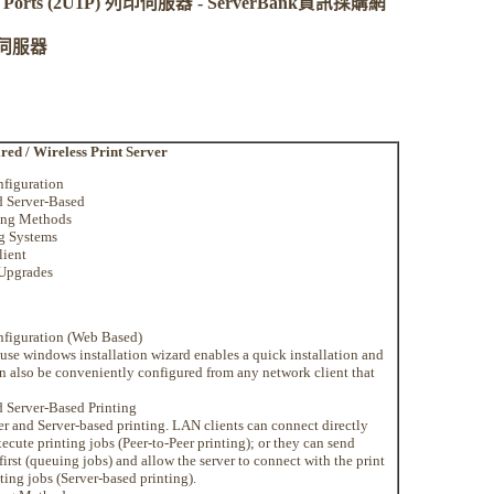
et 3 Ports (2U1P) 列印伺服器 - ServerBank資訊採購網
伺服器
red / Wireless Print Server
nfiguration
d Server-Based
ing Methods
g Systems
ient
 Upgrades
nfiguration (Web Based)
-use windows installation wizard enables a quick installation and
an also be conveniently configured from any network client that
d Server-Based Printing
er and Server-based printing. LAN clients can connect directly
xecute printing jobs (Peer-to-Peer printing); or they can send
 first (queuing jobs) and allow the server to connect with the print
ting jobs (Server-based printing).