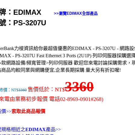
牌：EDIMAX
>>瀏覽
EDIMAX
全部產品
號：PS-3207U
rverBank力梭資訊給你最超值優惠的EDIMAX - PS-3207U - 網
MAX - PS-3207U Fast Ethernet 3 Ports (2U1P) 列印伺服器採購選擇
多款網路設備/頻寬管理>列印伺服器 歡迎您來電討論採購需求，
站商品均較同業與網購便宜,企業長期採購 量大另有折扣喔!
3360
售價低於：NT$
市價：NT$
3360
來電由業務初步報價 電話02-8969-0901#268)
價>>
索取此商品報價
覽規格相近之
EDIMAX
產品>>