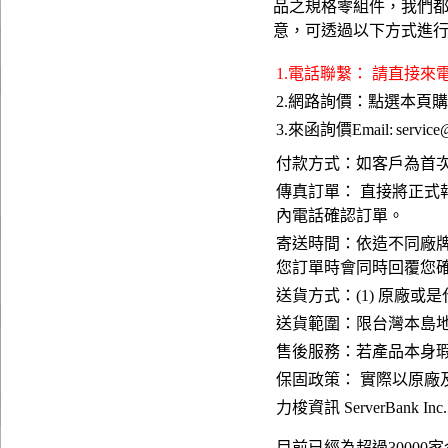
品之規格零組件，我們都
意，可透過以下方式進
1.電話聯繫： 請直接來
2.網路詢價：點選本頁
3.來函詢價Email:
service
付款方式：如客戶為首
傳真訂單： 直接將正式報價
內電話確認訂單。
寄送時間：依造不同廠牌
您訂單時會同時回覆您
送貨方式：(1) 原廠或是代
送貨範圍：限台灣本島地區
售後服務：若產品本身
保固政策： 實際以原廠
力梭資訊 ServerBank Inc
目前已經為超過3000