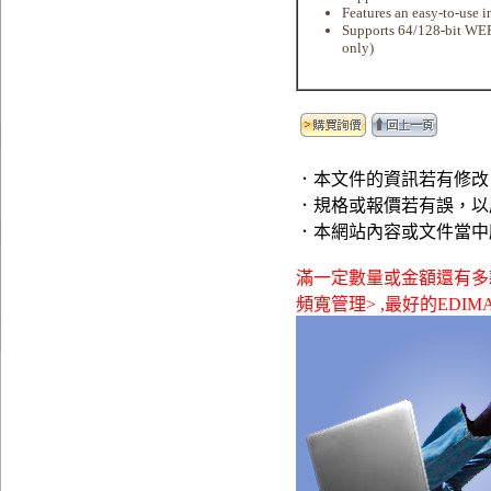
Features an easy-to-use i
Supports 64/128-bit WE
only)
．本文件的資訊若有修改
．規格或報價若有誤，以
．本網站內容或文件當中
滿一定數量或金額還有多款贈品可
頻寬管理> ,最好的EDIMAX - 