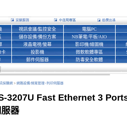
機
視訊會議/監控安全
電腦PC
區
儲存設備/備份方案
NB筆電/平板/AIO
算
液晶電視/螢幕
影印機/繪圖機
d卡
投影機
微軟軟體專區
房
郵件伺服器
防毒安全軟體
>
nk資訊採購網
網路設備/頻寬管理>
列印伺服器
S-3207U Fast Ethernet 3 Por
伺服器