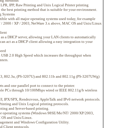
ing Methods
 LPR, IPP, Raw Printing and Unix Logical Printer printing
the best printing method that is suitable for your environment.
g Systems
tible with all major operating systems used today, for example
/ 2000 / XP / 2003, NetWare 3.x above, MAC OS and Unix/Linux
ient
t as a DHCP server, allowing your LAN clients to automatically
t can act as a DHCP client allowing a easy integration to your
peed
ts USB 2.0 High Speed which increases the throughput when
nters.
.3, 802.3u, (PS-3207U) and 802.11b and 802.11g (PS-3207UWg)
s and one parallel port to connect to the printer.
iple PCs through 10/100Mbps wired or IEEE 802.11g/b wireless
I, IPX/SPX, Rendezvous, AppleTalk and IPv6 network protocols.
rinting and Unix Logical printing protocols.
nting and Server-based printing.
jor operating systems (Windows 98SE/Me/NT/ 2000/XP/2003,
 OS and Unix/Linux.
gement and Windows Configuration Utility.
d Client protocols.