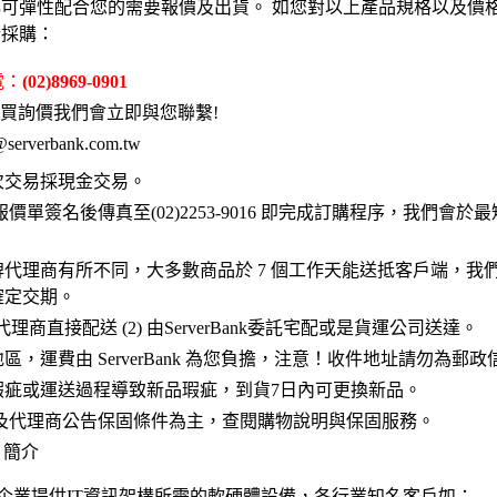
可彈性配合您的需要報價及出貨。 如您對以上產品規格以及價
行採購：
電：
(02)8969-0901
購買詢價我們會立即與您聯繫!
@serverbank.com.tw
次交易採現金交易。
單簽名後傳真至(02)2253-9016 即完成訂購程序，我們會於
代理商有所不同，大多數商品於 7 個工作天能送抵客戶端，我
確定交期。
理商直接配送 (2) 由ServerBank委託宅配或是貨運公司送達。
，運費由 ServerBank 為您負擔，注意！收件地址請勿為郵政
瑕疵或運送過程導致新品瑕疵，到貨7日內可更換新品。
及代理商公告保固條件為主，查閱購物說明與保固服務。
. 簡介
0家企業提供IT資訊架構所需的軟硬體設備，各行業知名客戶如：