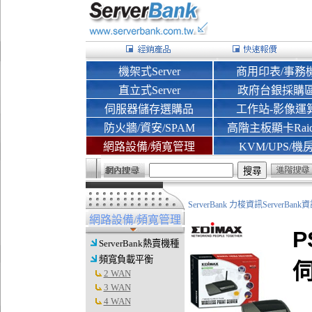
機架式Server
商用印表/事務
直立式Server
政府台銀採購
伺服器儲存選購品
工作站-影像運
防火牆/資安/SPAM
高階主板顯卡Rai
網路設備/頻寬管理
KVM/UPS/機
ServerBank 力梭資訊ServerBa
網路設備/頻寬管理
P
ServerBank熱賣機種
頻寬負載平衡
2 WAN
3 WAN
4 WAN