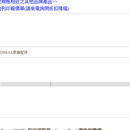
覽規格相近之其他品牌產品>>
動列印報價單(請來電詢問折扣降幅)
！
DIMAX原廠配件