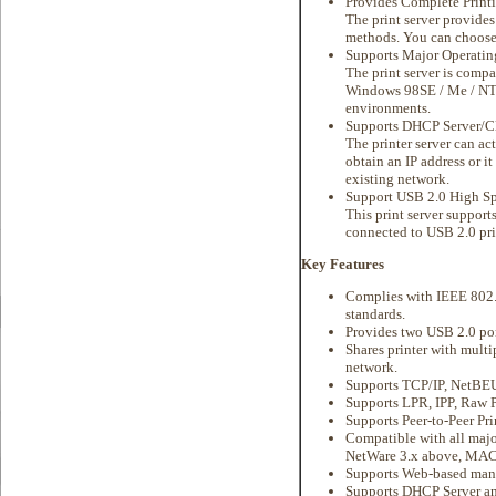
Provides Complete Print
The print server provides
methods. You can choose 
Supports Major Operatin
The print server is compa
Windows 98SE / Me / NT 
environments.
Supports DHCP Server/Cl
The printer server can ac
obtain an IP address or i
existing network.
Support USB 2.0 High S
This print server suppor
connected to USB 2.0 pri
Key Features
Complies with IEEE 802
standards.
Provides two USB 2.0 port
Shares printer with mult
network.
Supports TCP/IP, NetBEU
Supports LPR, IPP, Raw P
Supports Peer-to-Peer Pri
Compatible with all ma
NetWare 3.x above, MAC
Supports Web-based mana
Supports DHCP Server an