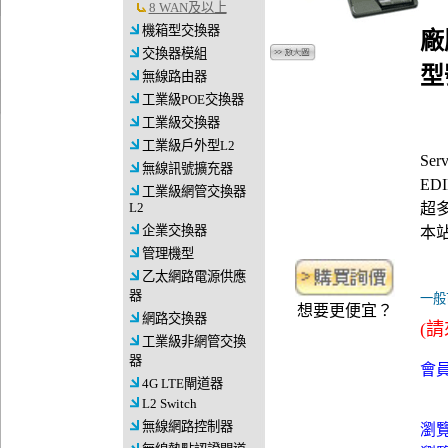
8 WAN及以上
機箱型交換器
廠
交換器模組
型
無線路由器
工業級POE交換器
工業級交換器
工業級戶外型L2
Se
無線訊號擴充器
EDI
工業級網管交換器
L2
超
企業交換器
本
管理機型
乙太網路電源供應
器
一般
想要更便宜？
網路交換器
(請
工業級非網管交換
器
會員
4G LTE閘道器
L2 Switch
無線網路控制器
瀏