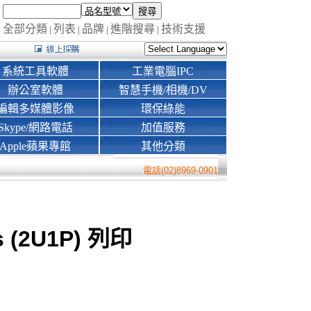
全部分類
列表
品牌
進階搜尋
技術支援
|
|
|
|
系統工具軟體
工業電腦IPC
辦公室軟體
智慧手機/相機/DV
編輯多媒體影像
環保綠能
Skype/網路電話
加值服務
Apple蘋果專館
其他分類
電話(02)8969-0901
ts (2U1P) 列印