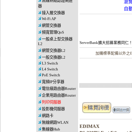
無線熱點認證閘道
瀏
器
自
接入層交換器
Wi-Fi AP
網管交換器
頻寬管理QoS
一般桌上型交換器
ServerBank擴大招募業務同仁
L2
網管交換器L2
加購
標準配備以外之E
一般交換器L2
L3 Switch
L4 Switch
PoE Switch
寬頻IP分享器
電信級路由器Router
企業用路由器Router
列印伺服器
投影機伺服器
網路卡
無線網路WLAN
EDIMAX
集線器Hub