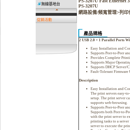
PS-3207U Fast Ethern
無線基地台
PS-3207U
網路設備/頻寬管理>列印
促銷活動
產品規格
2 USB 2.0 + 1 Parallel Ports Wi
Easy Installation and Co
Supports Peer-to-Peer an
Provides Complete Print
Supports Major Operatin
Supports DHCP Server/Cl
Fault-Tolerant Firmware
Description
Easy Installation and Co
The print servers easy-to
setup. The print server c
supports web-browsing.
Supports Peer-to-Peer an
Supports both Peer-to-Pe
with the print server to e
printing tasks to a server
server to execute the prin