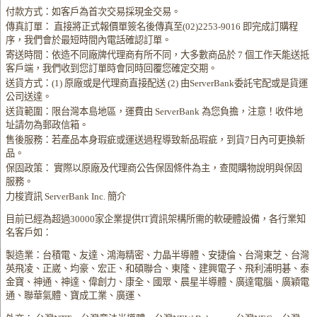
付款方式：如客戶為首次交易採現金交易。
傳真訂單： 直接將正式報價單簽名後傳真至(02)2253-9016 即完成訂購程
序，我們會於最短時間內電話確認訂單。
寄送時間：依造不同廠牌代理商有所不同，大多數商品於 7 個工作天能送抵
客戶端，我們收到您訂單時會同時回覆您確定交期。
送貨方式：(1) 原廠或是代理商直接配送 (2) 由ServerBank委託宅配或是貨運
公司送達。
送貨範圍：限台灣本島地區，運費由 ServerBank 為您負擔，注意！收件地
址請勿為郵政信箱。
售後服務：若產品本身瑕疵或運送過程導致新品瑕疵，到貨7日內可更換新
品。
保固政策： 實際以原廠及代理商公告保固條件為主，查閱購物說明與保固
服務。
力梭資訊 ServerBank Inc. 簡介
目前已經為超過30000家企業提供IT資訊架構所需的軟硬體設備，各行業知
名客戶如：
製造業：台積電、友達、鴻海精密、力晶半導體、安捷倫、台灣東芝、台灣
英飛凌、正崴、均豪、宏正、和碩聯合、東隆、建興電子、飛利浦明碁、泰
金寶、神通、神達、偉創力、康全、國眾、晨星半導體、廣達電腦、廣穎電
通、聯華氣體、寶成工業、廣運、