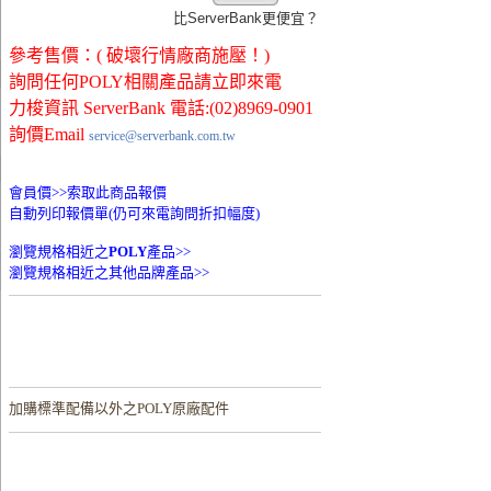
比ServerBank更便宜？
參考售價：( 破壞行情廠商施壓！)
詢問任何POLY相關產品請立即來電
力梭資訊 ServerBank 電話:(02)8969-0901
詢價Email
service@serverbank.com.tw
會員價>>
索取此商品報價
自動列印報價單(仍可來電詢問折扣幅度)
瀏覽規格相近之
POLY
產品>>
瀏覽規格相近之其他品牌產品>>
加購
標準配備以外之POLY原廠配件