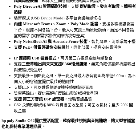
風與周邊設備
，確保大空間會議的視訊與音訊品質。
Poly DirectorAI 智慧攝影技術
，支援
群組取景、發言者取景、簡報者
追蹤
裝置模式 (USB Device Mode) 多平台會議無縫切換
內建 Microsoft Teams、Zoom、Poly Mode 認證
，支援多種視訊會議
平台，根據不同會議平台，最大可支援三顆原廠鏡頭，滿足不同會議
室的需求 (實際需求將依實際情境有差異)
Poly NoiseBlockAI
與 Acoustic Fence 技術
，智能降噪，消除環境干擾
支援 PoE+ 供電與磁性安裝設計
，簡化部署，提高安裝靈活性
IP 連接與 USB 裝置模式
，可與第三方視訊系統無縫整合
支援三
螢幕輸出與未來支援E360環景鏡頭，
無死角確保高解析度輸出
與流暢視覺呈現
支援最多三個IP麥克風，單一麥克風最大收音範圍為半徑6.09m，為不
同大小的會議室提供最佳的適應性
支援LLN，可以透過網路IP連接鏡頭與麥克風
雙螢幕輸出，提供高解析度輸出與流暢視覺呈現
支援 第三方音訊 DSP 處理器
，增強音訊品質
G62 永續影響規格 80% 消費後回收塑膠；可回收包材；至少 20% 回
收金屬
hp poly Studio G62提供靈活配置，確保最佳視訊與音訊體驗，讓大型會議室
也能保持專業溝通品質。