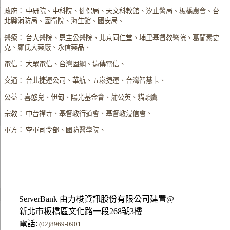
政府： 中研院、中科院、健保局、天文科教館、汐止警局、板橋農會、台
北縣消防局、國衛院、海生館、國安局、
醫療： 台大醫院、恩主公醫院、北京同仁堂、埔里基督教醫院、葛蘭素史
克、羅氏大藥廠、永信藥品、
電信： 大眾電信、台灣固網、遠傳電信、
交通： 台北捷運公司、華航、五崧捷運、台灣智慧卡、
公益：喜憨兒、伊甸、陽光基金會、蒲公英、貓頭鷹
宗教： 中台禪寺、基督教行道會、基督教浸信會、
軍方： 空軍司令部、國防醫學院、
ServerBank 由力梭資訊股份有限公司建置@
新北市板橋區文化路一段268號3樓
電話:
(02)8969-0901