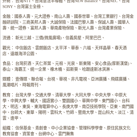
外商： 台灣NTT、台灣意法半導體、台灣NEW Balance、台灣NEC、台灣
SONY、台灣富士全祿、
金融：國泰人壽、元大證券、南山人壽、國泰世華、台灣工業銀行、台灣金
融研訓院、三商美邦人壽、大誠保險、法國巴黎人壽、保誠人壽、國華人
壽、統一證券、富邦人壽、華南產物保險、新光人壽、台灣產業保險、
流通： 新光三越、三僑(微風廣場)、信義房屋、阿里巴巴、
觀光： 中信飯店、雲朗飯店、太平洋、華泰、六福、天祥晶華、春天酒
店、遠雄海洋公園、
食品： 台灣菸酒、天仁茶葉、元祖、光泉、新東陽、安心食品(摩斯漢堡)、
泰山、海霸王、統一企業、橡木桶、茹斯葵、哈跟達斯冰淇淋、
媒體： 壹傳媒、聯合報、台視、華視、非凡電視、亞洲廣播、飛碟廣播、
風潮唱片、時報周刊、
教育： 台灣大學、交通大學、清華大學、大同大學、中央大學、中原大
學、中興大學、輔大、國語實小、雙園國小、華興中學、東門國小、台科
大、明志、東吳、東海電算中心、長庚大學、南亞技術學院、亞東、南門國
中、台師大、東華、陽明、雲科大、竹師、暨南大學、崑山科大、淡江、清
雲、逢甲、
組織： 信保基金、青創會、中小企業協會、管理科學學會、原住民族文化
教育協會、資策會、台網中心、雲門舞集