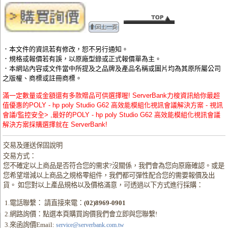
．本文件的資訊若有修改，恕不另行通知。
．規格或報價若有誤，以原廠型錄或正式報價單為主。
．本網站內容或文件當中所提及之品牌及產品名稱或圖片均為其原所屬公司
之版權、商標或註冊商標。
滿一定數量或金額還有多款贈品可供選擇喔! ServerBank力梭資訊給你最超
值優惠的POLY - hp poly Studio G62 高效能模組化視訊會議解決方案 - 視訊
會議/監控安全> ,最好的POLY - hp poly Studio G62 高效能模組化視訊會議
解決方案採購選擇就在 ServerBank!
交易及運送保固說明
交易方式：
您不確定以上商品是否符合您的需求?沒關係，我們會為您向原廠確認。或是
您希望增減以上商品之規格零組件，我們都可彈性配合您的需要報價及出
貨。 如您對以上產品規格以及價格滿意，可透過以下方式進行採購：
1.電話聯繫： 請直接來電：
(02)8969-0901
2.網路詢價：點選本頁購買詢價我們會立即與您聯繫!
3.來函詢價Email:
service@serverbank.com.tw