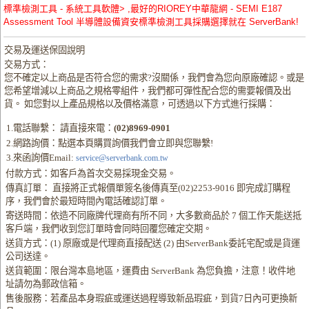
標準檢測工具 - 系統工具軟體> ,最好的RIOREY中華龍網 - SEMI E187
Assessment Tool 半導體設備資安標準檢測工具採購選擇就在 ServerBank!
交易及運送保固說明
交易方式：
您不確定以上商品是否符合您的需求?沒關係，我們會為您向原廠確認。或是
您希望增減以上商品之規格零組件，我們都可彈性配合您的需要報價及出
貨。 如您對以上產品規格以及價格滿意，可透過以下方式進行採購：
1.電話聯繫： 請直接來電：
(02)8969-0901
2.網路詢價：點選本頁購買詢價我們會立即與您聯繫!
3.來函詢價Email:
service@serverbank.com.tw
付款方式：如客戶為首次交易採現金交易。
傳真訂單： 直接將正式報價單簽名後傳真至(02)2253-9016 即完成訂購程
序，我們會於最短時間內電話確認訂單。
寄送時間：依造不同廠牌代理商有所不同，大多數商品於 7 個工作天能送抵
客戶端，我們收到您訂單時會同時回覆您確定交期。
送貨方式：(1) 原廠或是代理商直接配送 (2) 由ServerBank委託宅配或是貨運
公司送達。
送貨範圍：限台灣本島地區，運費由 ServerBank 為您負擔，注意！收件地
址請勿為郵政信箱。
售後服務：若產品本身瑕疵或運送過程導致新品瑕疵，到貨7日內可更換新