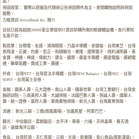
品。
保固政策： 實際以原廠及代理商公告保固條件為主，查閱購物說明與保固
服務。
力梭資訊 ServerBank Inc. 簡介
目前已經為超過30000家企業提供IT資訊架構所需的軟硬體設備，各行業知
名客戶如：
製造業：台積電、友達、鴻海精密、力晶半導體、安捷倫、台灣東芝、台灣
英飛凌、正崴、均豪、宏正、和碩聯合、東隆、建興電子、飛利浦明碁、泰
金寶、神通、神達、偉創力、康全、國眾、晨星半導體、廣達電腦、廣穎電
通、聯華氣體、寶成工業、廣運、
外商： 台灣NTT、台灣意法半導體、台灣NEW Balance、台灣NEC、台灣
SONY、台灣富士全祿、
金融：國泰人壽、元大證券、南山人壽、國泰世華、台灣工業銀行、台灣金
融研訓院、三商美邦人壽、大誠保險、法國巴黎人壽、保誠人壽、國華人
壽、統一證券、富邦人壽、華南產物保險、新光人壽、台灣產業保險、
流通： 新光三越、三僑(微風廣場)、信義房屋、阿里巴巴、
觀光： 中信飯店、雲朗飯店、太平洋、華泰、六福、天祥晶華、春天酒
店、遠雄海洋公園、
食品： 台灣菸酒、天仁茶葉、元祖、光泉、新東陽、安心食品(摩斯漢堡)、