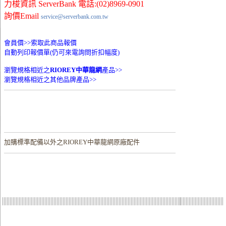
力梭資訊 ServerBank 電話:(02)8969-0901
詢價Email
service@serverbank.com.tw
會員價>>
索取此商品報價
自動列印報價單(仍可來電詢問折扣幅度)
瀏覽規格相近之
RIOREY中華龍網
產品>>
瀏覽規格相近之其他品牌產品>>
加購
標準配備以外之RIOREY中華龍網原廠配件