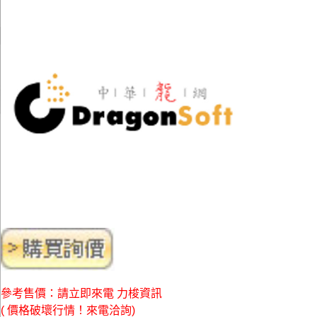
參考售價：請立即來電 力梭資訊
( 價格破壞行情！來電洽詢)