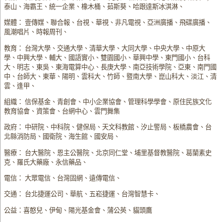
泰山、海霸王、統一企業、橡木桶、茹斯葵、哈跟達斯冰淇淋、
媒體： 壹傳媒、聯合報、台視、華視、非凡電視、亞洲廣播、飛碟廣播、
風潮唱片、時報周刊、
教育： 台灣大學、交通大學、清華大學、大同大學、中央大學、中原大
學、中興大學、輔大、國語實小、雙園國小、華興中學、東門國小、台科
大、明志、東吳、東海電算中心、長庚大學、南亞技術學院、亞東、南門國
中、台師大、東華、陽明、雲科大、竹師、暨南大學、崑山科大、淡江、清
雲、逢甲、
組織： 信保基金、青創會、中小企業協會、管理科學學會、原住民族文化
教育協會、資策會、台網中心、雲門舞集
政府： 中研院、中科院、健保局、天文科教館、汐止警局、板橋農會、台
北縣消防局、國衛院、海生館、國安局、
醫療： 台大醫院、恩主公醫院、北京同仁堂、埔里基督教醫院、葛蘭素史
克、羅氏大藥廠、永信藥品、
電信： 大眾電信、台灣固網、遠傳電信、
交通： 台北捷運公司、華航、五崧捷運、台灣智慧卡、
公益：喜憨兒、伊甸、陽光基金會、蒲公英、貓頭鷹