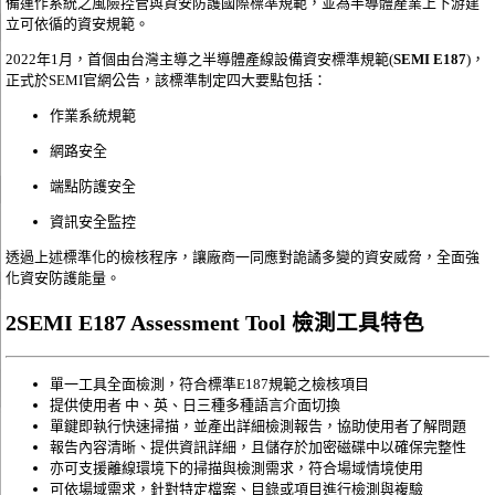
備運作系統之風險控管與資安防護國際標準規範，並為半導體產業上下游建
立可依循的資安規範。
2022年1月，首個由台灣主導之半導體產線設備資安標準規範(
SEMI E187
)，
正式於SEMI官網公告，該標準制定四大要點包括：
作業系統規範
網路安全
端點防護安全
資訊安全監控
透過上述標準化的檢核程序，讓廠商一同應對詭譎多變的資安威脅，全面強
化資安防護能量。
2
SEMI E187 Assessment Tool 檢測工具特色
單一工具全面檢測，符合標準E187規範之檢核項目
提供使用者 中、英、日三種多種語言介面切換
單鍵即執行快速掃描，並產出詳細檢測報告，協助使用者了解問題
報告內容清晰、提供資訊詳細，且儲存於加密磁碟中以確保完整性
亦可支援離線環境下的掃描與檢測需求，符合場域情境使用
可依場域需求，針對特定檔案、目錄或項目進行檢測與複驗