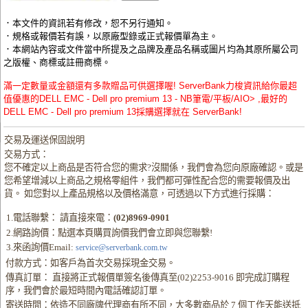
．本文件的資訊若有修改，恕不另行通知。
．規格或報價若有誤，以原廠型錄或正式報價單為主。
．本網站內容或文件當中所提及之品牌及產品名稱或圖片均為其原所屬公司
之版權、商標或註冊商標。
滿一定數量或金額還有多款贈品可供選擇喔! ServerBank力梭資訊給你最超
值優惠的DELL EMC - Dell pro premium 13 - NB筆電/平板/AIO> ,最好的
DELL EMC - Dell pro premium 13採購選擇就在 ServerBank!
交易及運送保固說明
交易方式：
您不確定以上商品是否符合您的需求?沒關係，我們會為您向原廠確認。或是
您希望增減以上商品之規格零組件，我們都可彈性配合您的需要報價及出
貨。 如您對以上產品規格以及價格滿意，可透過以下方式進行採購：
1.電話聯繫： 請直接來電：
(02)8969-0901
2.網路詢價：點選本頁購買詢價我們會立即與您聯繫!
3.來函詢價Email:
service@serverbank.com.tw
付款方式：如客戶為首次交易採現金交易。
傳真訂單： 直接將正式報價單簽名後傳真至(02)2253-9016 即完成訂購程
序，我們會於最短時間內電話確認訂單。
寄送時間：依造不同廠牌代理商有所不同，大多數商品於 7 個工作天能送抵