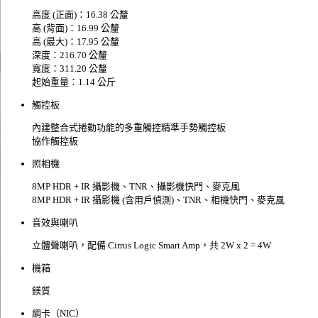
高度 (正面)：16.38 公釐
高 (背面)：16.99 公釐
高 (最大)：17.95 公釐
深度：216.70 公釐
寬度：311.20 公釐
起始重量：1.14 公斤
觸控板
內建整合式捲動功能的多重觸控精準手勢觸控板
協作觸控板
照相機
8MP HDR + IR 攝影機、TNR、攝影機快門、麥克風
8MP HDR + IR 攝影機 (含用戶偵測)、TNR、相機快門、麥克風
音效與喇叭
立體聲喇叭，配備 Cirrus Logic Smart Amp，共 2W x 2 = 4W
機箱
鎂質
網卡（NIC）