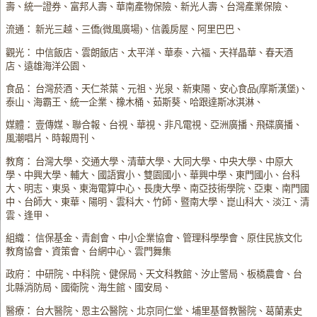
壽、統一證券、富邦人壽、華南產物保險、新光人壽、台灣產業保險、
流通： 新光三越、三僑(微風廣場)、信義房屋、阿里巴巴、
觀光： 中信飯店、雲朗飯店、太平洋、華泰、六福、天祥晶華、春天酒
店、遠雄海洋公園、
食品： 台灣菸酒、天仁茶葉、元祖、光泉、新東陽、安心食品(摩斯漢堡)、
泰山、海霸王、統一企業、橡木桶、茹斯葵、哈跟達斯冰淇淋、
媒體： 壹傳媒、聯合報、台視、華視、非凡電視、亞洲廣播、飛碟廣播、
風潮唱片、時報周刊、
教育： 台灣大學、交通大學、清華大學、大同大學、中央大學、中原大
學、中興大學、輔大、國語實小、雙園國小、華興中學、東門國小、台科
大、明志、東吳、東海電算中心、長庚大學、南亞技術學院、亞東、南門國
中、台師大、東華、陽明、雲科大、竹師、暨南大學、崑山科大、淡江、清
雲、逢甲、
組織： 信保基金、青創會、中小企業協會、管理科學學會、原住民族文化
教育協會、資策會、台網中心、雲門舞集
政府： 中研院、中科院、健保局、天文科教館、汐止警局、板橋農會、台
北縣消防局、國衛院、海生館、國安局、
醫療： 台大醫院、恩主公醫院、北京同仁堂、埔里基督教醫院、葛蘭素史