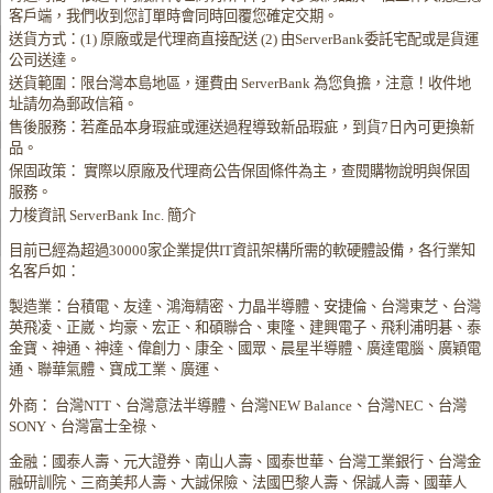
客戶端，我們收到您訂單時會同時回覆您確定交期。
送貨方式：(1) 原廠或是代理商直接配送 (2) 由ServerBank委託宅配或是貨運
公司送達。
送貨範圍：限台灣本島地區，運費由 ServerBank 為您負擔，注意！收件地
址請勿為郵政信箱。
售後服務：若產品本身瑕疵或運送過程導致新品瑕疵，到貨7日內可更換新
品。
保固政策： 實際以原廠及代理商公告保固條件為主，查閱購物說明與保固
服務。
力梭資訊 ServerBank Inc. 簡介
目前已經為超過30000家企業提供IT資訊架構所需的軟硬體設備，各行業知
名客戶如：
製造業：台積電、友達、鴻海精密、力晶半導體、安捷倫、台灣東芝、台灣
英飛凌、正崴、均豪、宏正、和碩聯合、東隆、建興電子、飛利浦明碁、泰
金寶、神通、神達、偉創力、康全、國眾、晨星半導體、廣達電腦、廣穎電
通、聯華氣體、寶成工業、廣運、
外商： 台灣NTT、台灣意法半導體、台灣NEW Balance、台灣NEC、台灣
SONY、台灣富士全祿、
金融：國泰人壽、元大證券、南山人壽、國泰世華、台灣工業銀行、台灣金
融研訓院、三商美邦人壽、大誠保險、法國巴黎人壽、保誠人壽、國華人