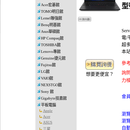
型號
Acer宏碁館
TOMO明日館
Lemel聯強館
Benq明基館
Ser
Asus華碩館
電/平
HP Compaq館
超多
TOSHIBA館
本
Lenovo專館
Genuine捷元館
參考
Fujitsu館
LG館
詢問
想要更便宜？
VAIO館
力梭資
NEXSTGO館
Sony 館
會員
Gigabyte技嘉館
平板電腦
Apple
瀏
Acer
瀏
ASUS
自
三星