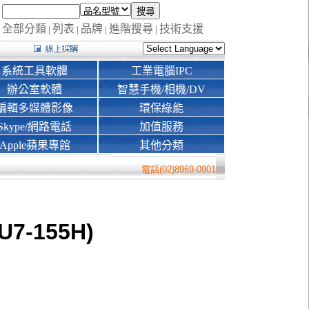
全部分類
列表
品牌
進階搜尋
技術支援
|
|
|
|
系統工具軟體
工業電腦IPC
辦公室軟體
智慧手機/相機/DV
編輯多媒體影像
環保綠能
Skype/網路電話
加值服務
Apple蘋果專館
其他分類
電話(02)8969-0901
(U7-155H)