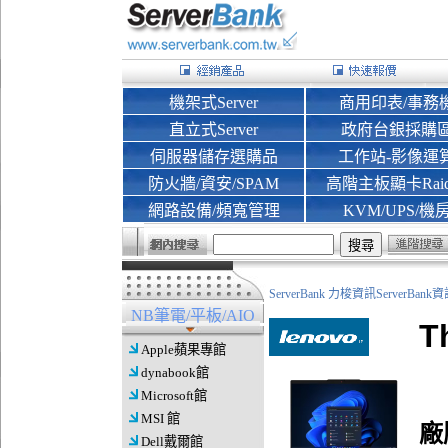
機架式Server
商用印表/事務
直立式Server
政府台銀採購
伺服器儲存選購品
工作站-影像運
防火牆/資安/SPAM
高階主板顯卡Rai
網路設備/頻寬管理
KVM/UPS/機
ServerBank 力梭資訊ServerBa
NB筆電/平板/AIO
T
Apple蘋果專館
dynabook館
Microsoft館
MSI 館
廠
Dell戴爾館