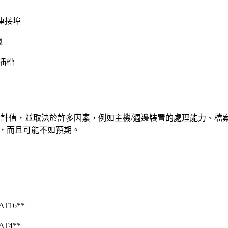
連接埠
機
卡插槽
為估計值，並取決於許多因素，例如主機/週邊裝置的處理能力、檔
，而且可能不如預期。
T16**
AT4**