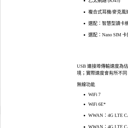
乙太網路 (RJ45)
複合式耳機/麥克風
選配：智慧型讀卡
選配：Nano SIM 
USB 連接埠傳輸速度
境；實際速度會有所不同
無線功能
WiFi 7
WiFi 6E*
WWAN：4G LTE CA
WWAN：4G LTE C