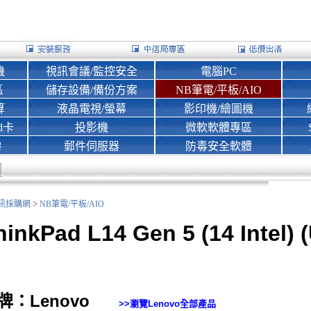
機
視訊會議/監控安全
電腦PC
區
儲存設備/備份方案
NB筆電/平板/AIO
算
液晶電視/螢幕
影印機/繪圖機
d卡
投影機
微軟軟體專區
房
郵件伺服器
防毒安全軟體
>
nk資訊採購網
NB筆電/平板/AIO
hinkPad L14 Gen 5 (14 Intel) 
牌：Lenovo
>>瀏覽
Lenovo
全部產品