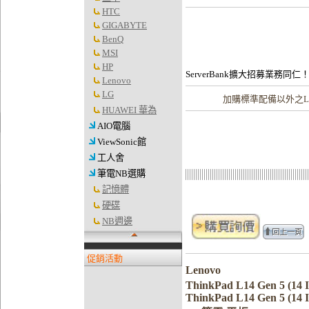
HTC
GIGABYTE
BenQ
MSI
HP
ServerBank擴大招募業務同仁
Lenovo
LG
加購
標準配備以外之Le
HUAWEI 華為
AIO電腦
ViewSonic館
工人舍
筆電NB選購
記憶體
硬碟
NB週邊
促銷活動
Lenovo
ThinkPad L14 Gen 5 (14
ThinkPad L14 Gen 5 (14 I