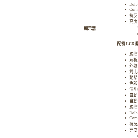
Dolb
Corn
抗反射
亮度
顯示器
配備 LCD 顯
觸控螢
解析度：
外觀
對比率
動態
色彩
個別
自動
自動
觸控
Dolb
Corn
抗反射
亮度