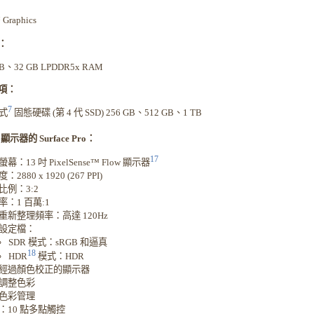
 Graphics
：
GB、32 GB LPDDR5x RAM
項：
7
式
固態硬碟 (第 4 代 SSD) 256 GB、512 GB、1 TB
顯示器的 Surface Pro：
17
幕：13 吋 PixelSense™ Flow 顯示器
2880 x 1920 (267 PPI)
比例：3:2
率：1 百萬:1
重新整理頻率：高達 120Hz
設定檔：
SDR 模式：sRGB 和逼真
18
HDR
模式：HDR
經過顏色校正的顯示器
調整色彩
色彩管理
：10 點多點觸控