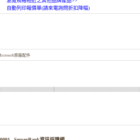
瀏覽規格相近之其他品牌產品>>
自動列印報價單(請來電詢問折扣降幅)
！
rosoft原廠配件
-20091 - ServerBank資訊採購網