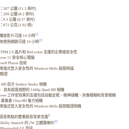
：
287 公釐 (11.3 英吋)
：
209 公釐 (8.2 英吋)
：
9.3 公釐 (0.37 英吋)
：
872 公克 (1.92 磅)
21
播放影片可達 14 小時
22
地使用網路可達 10 小時
TPM 2.0 晶片和 BitLocker 支援的企業級安全性
dows 11 安全核心電腦
osoft Pluton 技術
增強式登入安全性的 Windows Hello 臉部辨識
 驗證
 HD 前方 Surface Studio 相機
具有超寬視野的 1440p Quad HD 相機
ndows 工作室效果的支援包括自動定框、眼神接觸、肖像模糊和背景模糊
0 萬像素 Ultra HD 後方相機
增強式登入安全性的 Windows Hello 臉部驗證相機
8
語音焦點的雙重錄音室麥克風
33
Dolby Atmos® 的 2W 立體聲喇叭
Bluetooth® LE 音訊