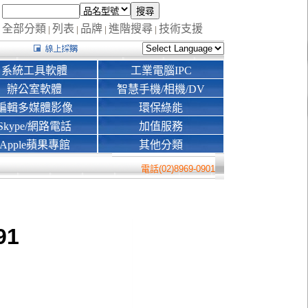
全部分類
列表
品牌
進階搜尋
技術支援
|
|
|
|
系統工具軟體
工業電腦IPC
辦公室軟體
智慧手機/相機/DV
編輯多媒體影像
環保綠能
Skype/網路電話
加值服務
Apple蘋果專館
其他分類
電話(02)8969-0901
91