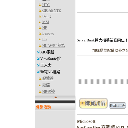
HTC
GIGABYTE
BenQ
MSI
HP
Lenovo
LG
ServerBank擴大招募業務同仁
HUAWEI 華為
加購
標準配備以外之Mic
AIO電腦
ViewSonic館
工人舍
筆電NB選購
記憶體
硬碟
NB週邊
促銷活動
Microsoft
Surface Pro 商務版 EP2