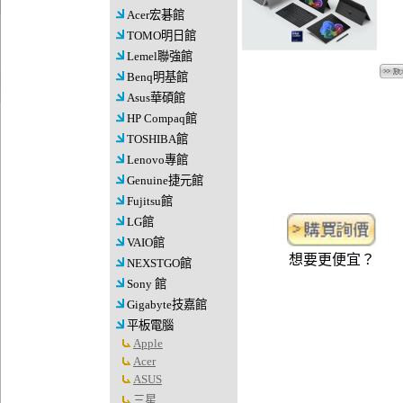
Acer宏碁館
TOMO明日館
Lemel聯強館
Benq明基館
Asus華碩館
HP Compaq館
TOSHIBA館
Lenovo專館
Genuine捷元館
Fujitsu館
LG館
VAIO館
想要更便宜？
NEXSTGO館
Sony 館
Gigabyte技嘉館
平板電腦
Apple
Acer
ASUS
三星