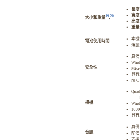
長度
寬度
19
20
大小和重量
,
高度
重量
本機
電池使用時間
活躍
具備 
Win
安全性
Micr
具有
NFC
Quad
相機
Wi
100
具有
具備
音訊
配備 
支援 