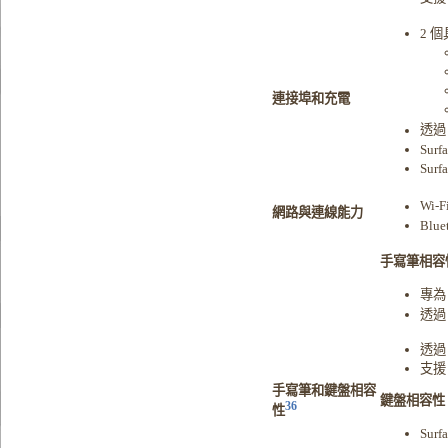
2 個
連接埠和充電
透過 
Surf
Sur
Wi-F
網路與連線能力
Blue
手寫筆相容
專為 
透過 
透過 
支援 M
手寫筆和鍵盤相容
鍵盤相容性
36
性
Surf