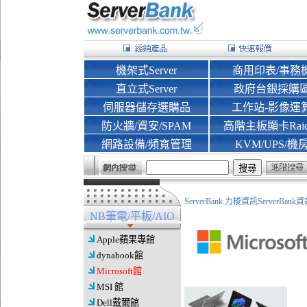
機架式Server
商用印表/事務
直立式Server
政府台銀採購
伺服器儲存選購品
工作站-影像運
防火牆/資安/SPAM
高階主板顯卡Rai
網路設備/頻寬管理
KVM/UPS/機
ServerBank 力梭資訊ServerBa
NB筆電/平板/AIO
Apple蘋果專館
dynabook館
Microsoft館
MSI 館
Dell戴爾館