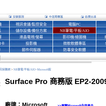
機
視訊會議/監控安全
電腦PC
區
儲存設備/備份方案
NB筆電/平板/AIO
算
液晶電視/螢幕
影印機/繪圖機
d卡
投影機
微軟軟體專區
房
郵件伺服器
防毒安全軟體
>
nk資訊採購網
NB筆電/平板/AIO>
Microsoft館
Surface Pro 商務版 EP2-200
廠牌：Microsoft
>>瀏覽
Microsoft
全部產品