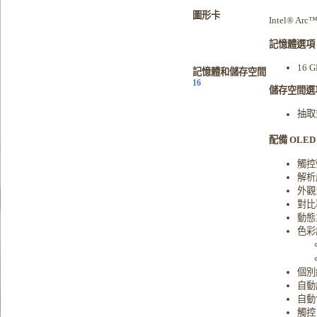
圖形卡
Intel® Arc™
記憶體選項
16 
記憶體和儲存空間
16
儲存空間選
抽取
配備 OLED 
觸控螢
解析度：
外觀
對比
動態
色彩
個別
自動
自動
觸控