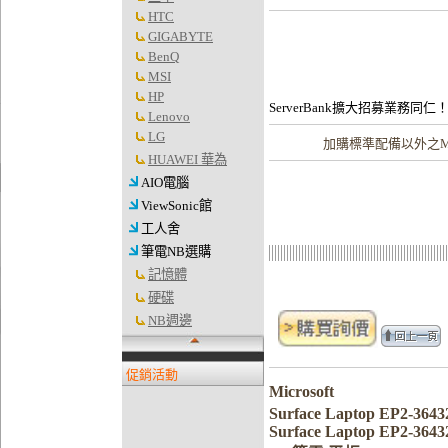
HTC
GIGABYTE
BenQ
MSI
HP
ServerBank擴大招募業務同仁
Lenovo
LG
加購
標準配備以外之Mic
HUAWEI 華為
AIO電腦
ViewSonic館
工人舍
筆電NB選購
記憶體
硬碟
NB週邊
促銷活動
Microsoft
Surface Laptop EP2-3
Surface Laptop EP2-3643