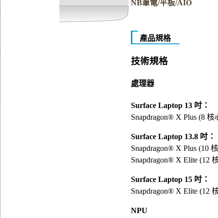
NB筆電/平板/AIO
產品規格
技術規格
處理器
Surface Laptop 13 吋：
Snapdragon® X Plus (8 核
Surface Laptop 13.8 吋：
Snapdragon® X Plus (10 
Snapdragon® X Elite (12
Surface Laptop 15 吋：
Snapdragon® X Elite (12
NPU