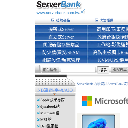
機架式Server
商用印表/事務
直立式Server
政府台銀採購
伺服器儲存選購品
工作站-影像運
防火牆/資安/SPAM
高階主板顯卡Rai
網路設備/頻寬管理
KVM/UPS/機
ServerBank 力梭資訊ServerBa
NB筆電/平板/AIO
Apple蘋果專館
dynabook館
Microsoft館
MSI 館
Dell戴爾館