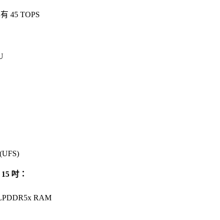
具有 45 TOPS
U
(UFS)
和 15 吋：
LPDDR5x RAM