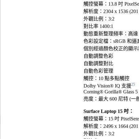
觸控螢幕：13.8 吋 PixelS
解析度：2304 x 1536 (201 
外觀比例：3:2
對比率 1400:1
動態重新整理頻率：高達 1
色彩設定檔：sRGB 和逼
個別經過顏色校正的顯示
自動調整色彩
自動調整對比
自動色彩管理
觸控：10 點多點觸控
25
Dolby Vision® IQ 支援
Corning® Gorilla® Glass 5
亮度：最大 600 尼特 (一般
Surface Laptop 15 吋：
觸控螢幕：15 吋 PixelSen
解析度：2496 x 1664 (201 
外觀比例：3:2