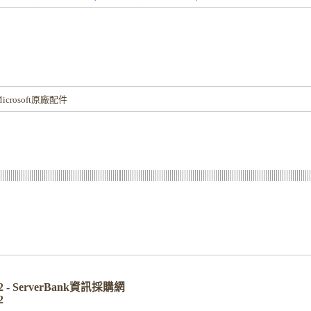
！
rosoft原廠配件
6432 - ServerBank資訊採購網
2