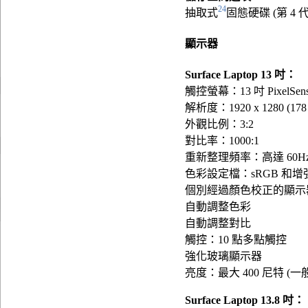
24
抽取式
固態硬碟 (第 4 代
顯示器
Surface Laptop 13 吋：
觸控螢幕：13 吋 PixelSe
解析度：1920 x 1280 (178 
外觀比例：3:2
對比率：1000:1
重新整理頻率：高達 60H
色彩設定檔：sRGB 和增
個別經過顏色校正的顯示
自動調整色彩
自動調整對比
觸控：10 點多點觸控
強化玻璃顯示器
亮度：最大 400 尼特 (一般
Surface Laptop 13.8 吋：