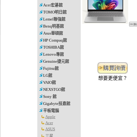
Acer宏碁館
TOMO明日館
Lemel聯強館
Benq明基館
Asus華碩館
HP Compaq館
TOSHIBA館
Lenovo專館
Genuine捷元館
Fujitsu館
LG館
想要更便宜？
VAIO館
NEXSTGO館
Sony 館
Gigabyte技嘉館
平板電腦
Apple
Acer
ASUS
三星