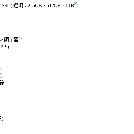
23
 SSD) 選項：256GB、512GB、1TB
47
nse 顯示器
PPI)
z
強
器
)