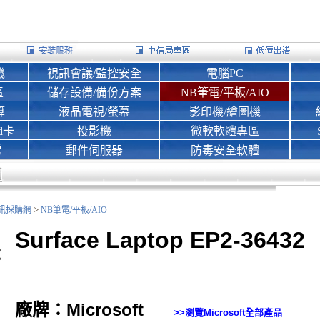
機
視訊會議/監控安全
電腦PC
區
儲存設備/備份方案
NB筆電/平板/AIO
算
液晶電視/螢幕
影印機/繪圖機
d卡
投影機
微軟軟體專區
房
郵件伺服器
防毒安全軟體
>
nk資訊採購網
NB筆電/平板/AIO
Surface Laptop EP2-36432
廠牌：Microsoft
>>瀏覽
Microsoft
全部產品