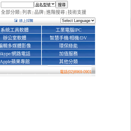
全部分類
列表
品牌
進階搜尋
技術支援
|
|
|
|
系統工具軟體
工業電腦IPC
辦公室軟體
智慧手機/相機/DV
編輯多媒體影像
環保綠能
Skype/網路電話
加值服務
Apple蘋果專館
其他分類
電話(02)8969-0901