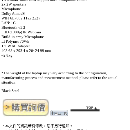
2x 2W speakers
Microphone
Dolby Atmos®
WIFI 6E (802.11ax 2x2)
LAN: 1G
Bluetooth v5.2
FHD (1080p) IR Webcam
Build-in array Microphone
Li Polymer 76Wh
150W AC Adapter
403.68 x 293.4 x 20~24.99 mm
~2.8kg
*The weight of the laptop may vary according to the configuration,
manufacturing process and measurement method, please refer to the actual
situation.
Black Steel
．本文件的資訊若有修改，恕不另行通知。