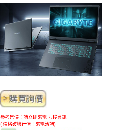
參考售價：請立即來電 力梭資訊
( 價格破壞行情！來電洽詢)