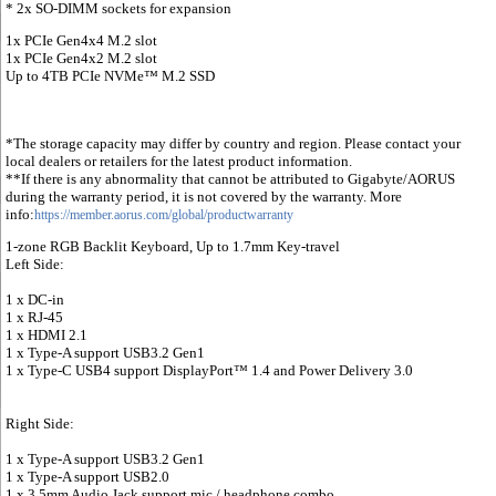
* 2x SO-DIMM sockets for expansion
1x PCIe Gen4x4 M.2 slot
1x PCIe Gen4x2 M.2 slot
Up to 4TB PCIe NVMe™ M.2 SSD
*The storage capacity may differ by country and region. Please contact your
local dealers or retailers for the latest product information.
**If there is any abnormality that cannot be attributed to Gigabyte/AORUS
during the warranty period, it is not covered by the warranty. More
info:
https://member.aorus.com/global/productwarranty
1-zone RGB Backlit Keyboard, Up to 1.7mm Key-travel
Left Side:
1 x DC-in
1 x RJ-45
1 x HDMI 2.1
1 x Type-A support USB3.2 Gen1
1 x Type-C USB4 support DisplayPort™ 1.4 and Power Delivery 3.0
Right Side:
1 x Type-A support USB3.2 Gen1
1 x Type-A support USB2.0
1 x 3.5mm Audio Jack support mic / headphone combo