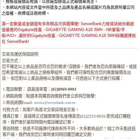
．規格或報價若有誤，以原廠型錄或正式報價單為主。
．本網站內容或文件當中所提及之品牌及產品名稱或圖片均為其原所屬公司
之版權、商標或註冊商標。
滿一定數量或金額還有多款贈品可供選擇喔! ServerBank力梭資訊給你最超
值優惠的Gigabyte技嘉 - GIGABYTE GAMING A18 3WH - NB筆電/平
板/AIO> ,最好的Gigabyte技嘉 - GIGABYTE GAMING A18 3WH採購選擇就
在 ServerBank!
交易及運送保固說明
交易方式：
您不確定以上商品是否符合您的需求?沒關係，我們會為您向原廠確認。或是
您希望增減以上商品之規格零組件，我們都可彈性配合您的需要報價及出
貨。 如您對以上產品規格以及價格滿意，可透過以下方式進行採購：
1.電話聯繫： 請直接來電：
(02)8969-0901
2.網路詢價：點選本頁購買詢價我們會立即與您聯繫!
3.來函詢價Email:
service@serverbank.com.tw
付款方式：如客戶為首次交易採現金交易。
傳真訂單： 直接將正式報價單簽名後傳真至(02)2253-9016 即完成訂購程
序，我們會於最短時間內電話確認訂單。
寄送時間：依造不同廠牌代理商有所不同，大多數商品於 7 個工作天能送抵
客戶端，我們收到您訂單時會同時回覆您確定交期。