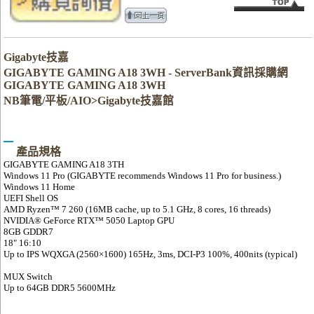
Gigabyte技嘉
GIGABYTE GAMING A18 3WH - ServerBank資訊採購網
GIGABYTE GAMING A18 3WH
NB筆電/平板/AIO>Gigabyte技嘉館
產品規格
GIGABYTE GAMING A18 3TH
Windows 11 Pro (GIGABYTE recommends Windows 11 Pro for business.)
Windows 11 Home
UEFI Shell OS
AMD Ryzen™ 7 260 (16MB cache, up to 5.1 GHz, 8 cores, 16 threads)
NVIDIA® GeForce RTX™ 5050 Laptop GPU
8GB GDDR7
18" 16:10
Up to IPS WQXGA (2560×1600) 165Hz, 3ms, DCI-P3 100%, 400nits (typical)
MUX Switch
Up to 64GB DDR5 5600MHz