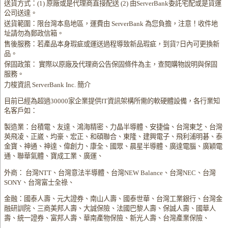
送貨方式：(1) 原廠或是代理商直接配送 (2) 由ServerBank委託宅配或是貨運
公司送達。
送貨範圍：限台灣本島地區，運費由 ServerBank 為您負擔，注意！收件地
址請勿為郵政信箱。
售後服務：若產品本身瑕疵或運送過程導致新品瑕疵，到貨7日內可更換新
品。
保固政策： 實際以原廠及代理商公告保固條件為主，查閱購物說明與保固
服務。
力梭資訊 ServerBank Inc. 簡介
目前已經為超過30000家企業提供IT資訊架構所需的軟硬體設備，各行業知
名客戶如：
製造業：台積電、友達、鴻海精密、力晶半導體、安捷倫、台灣東芝、台灣
英飛凌、正崴、均豪、宏正、和碩聯合、東隆、建興電子、飛利浦明碁、泰
金寶、神通、神達、偉創力、康全、國眾、晨星半導體、廣達電腦、廣穎電
通、聯華氣體、寶成工業、廣運、
外商： 台灣NTT、台灣意法半導體、台灣NEW Balance、台灣NEC、台灣
SONY、台灣富士全祿、
金融：國泰人壽、元大證券、南山人壽、國泰世華、台灣工業銀行、台灣金
融研訓院、三商美邦人壽、大誠保險、法國巴黎人壽、保誠人壽、國華人
壽、統一證券、富邦人壽、華南產物保險、新光人壽、台灣產業保險、