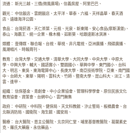
流通： 新光三越、三僑(微風廣場)、信義房屋、阿里巴巴、
觀光： 中信飯店、雲朗飯店、太平洋、華泰、六福、天祥晶華、春天酒
店、遠雄海洋公園、
食品： 台灣菸酒、天仁茶葉、元祖、光泉、新東陽、安心食品(摩斯漢堡)、
泰山、海霸王、統一企業、橡木桶、茹斯葵、哈跟達斯冰淇淋、
媒體： 壹傳媒、聯合報、台視、華視、非凡電視、亞洲廣播、飛碟廣播、
風潮唱片、時報周刊、
教育： 台灣大學、交通大學、清華大學、大同大學、中央大學、中原大
學、中興大學、輔大、國語實小、雙園國小、華興中學、東門國小、台科
大、明志、東吳、東海電算中心、長庚大學、南亞技術學院、亞東、南門國
中、台師大、東華、陽明、雲科大、竹師、暨南大學、崑山科大、淡江、清
雲、逢甲、
組織： 信保基金、青創會、中小企業協會、管理科學學會、原住民族文化
教育協會、資策會、台網中心、雲門舞集
政府： 中研院、中科院、健保局、天文科教館、汐止警局、板橋農會、台
北縣消防局、國衛院、海生館、國安局、
醫療： 台大醫院、恩主公醫院、北京同仁堂、埔里基督教醫院、葛蘭素史
克、羅氏大藥廠、永信藥品、