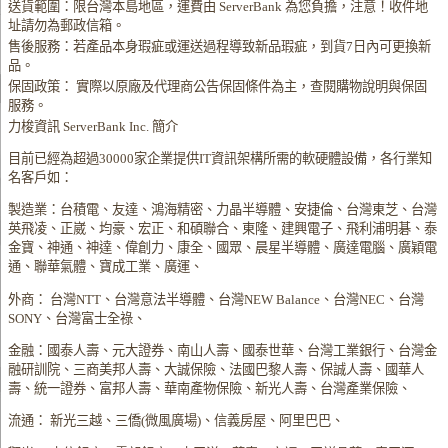
送貨範圍：限台灣本島地區，運費由 ServerBank 為您負擔，注意！收件地
址請勿為郵政信箱。
售後服務：若產品本身瑕疵或運送過程導致新品瑕疵，到貨7日內可更換新
品。
保固政策： 實際以原廠及代理商公告保固條件為主，查閱購物說明與保固
服務。
力梭資訊 ServerBank Inc. 簡介
目前已經為超過30000家企業提供IT資訊架構所需的軟硬體設備，各行業知
名客戶如：
製造業：台積電、友達、鴻海精密、力晶半導體、安捷倫、台灣東芝、台灣
英飛凌、正崴、均豪、宏正、和碩聯合、東隆、建興電子、飛利浦明碁、泰
金寶、神通、神達、偉創力、康全、國眾、晨星半導體、廣達電腦、廣穎電
通、聯華氣體、寶成工業、廣運、
外商： 台灣NTT、台灣意法半導體、台灣NEW Balance、台灣NEC、台灣
SONY、台灣富士全祿、
金融：國泰人壽、元大證券、南山人壽、國泰世華、台灣工業銀行、台灣金
融研訓院、三商美邦人壽、大誠保險、法國巴黎人壽、保誠人壽、國華人
壽、統一證券、富邦人壽、華南產物保險、新光人壽、台灣產業保險、
流通： 新光三越、三僑(微風廣場)、信義房屋、阿里巴巴、