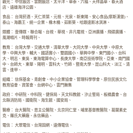
觀光： 中信飯店、雲朗飯店、太平洋、華泰、六福、天祥晶華、春天酒
店、遠雄海洋公園、
食品： 台灣菸酒、天仁茶葉、元祖、光泉、新東陽、安心食品(摩斯漢堡)、
泰山、海霸王、統一企業、橡木桶、茹斯葵、哈跟達斯冰淇淋、
媒體： 壹傳媒、聯合報、台視、華視、非凡電視、亞洲廣播、飛碟廣播、
風潮唱片、時報周刊、
教育： 台灣大學、交通大學、清華大學、大同大學、中央大學、中原大
學、中興大學、輔大、國語實小、雙園國小、華興中學、東門國小、台科
大、明志、東吳、東海電算中心、長庚大學、南亞技術學院、亞東、南門國
中、台師大、東華、陽明、雲科大、竹師、暨南大學、崑山科大、淡江、清
雲、逢甲、
組織： 信保基金、青創會、中小企業協會、管理科學學會、原住民族文化
教育協會、資策會、台網中心、雲門舞集
政府： 中研院、中科院、健保局、天文科教館、汐止警局、板橋農會、台
北縣消防局、國衛院、海生館、國安局、
醫療： 台大醫院、恩主公醫院、北京同仁堂、埔里基督教醫院、葛蘭素史
克、羅氏大藥廠、永信藥品、
電信： 大眾電信、台灣固網、遠傳電信、