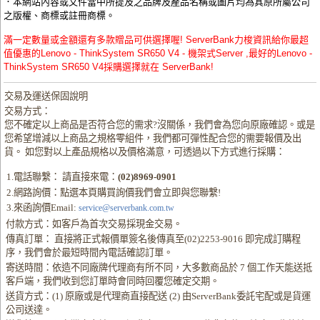
．本網站內容或文件當中所提及之品牌及產品名稱或圖片均為其原所屬公司
之版權、商標或註冊商標。
滿一定數量或金額還有多款贈品可供選擇喔! ServerBank力梭資訊給你最超
值優惠的Lenovo - ThinkSystem SR650 V4 - 機架式Server ,最好的Lenovo -
ThinkSystem SR650 V4採購選擇就在 ServerBank!
交易及運送保固說明
交易方式：
您不確定以上商品是否符合您的需求?沒關係，我們會為您向原廠確認。或是
您希望增減以上商品之規格零組件，我們都可彈性配合您的需要報價及出
貨。 如您對以上產品規格以及價格滿意，可透過以下方式進行採購：
1.電話聯繫： 請直接來電：
(02)8969-0901
2.網路詢價：點選本頁購買詢價我們會立即與您聯繫!
3.來函詢價Email:
service@serverbank.com.tw
付款方式：如客戶為首次交易採現金交易。
傳真訂單： 直接將正式報價單簽名後傳真至(02)2253-9016 即完成訂購程
序，我們會於最短時間內電話確認訂單。
寄送時間：依造不同廠牌代理商有所不同，大多數商品於 7 個工作天能送抵
客戶端，我們收到您訂單時會同時回覆您確定交期。
送貨方式：(1) 原廠或是代理商直接配送 (2) 由ServerBank委託宅配或是貨運
公司送達。