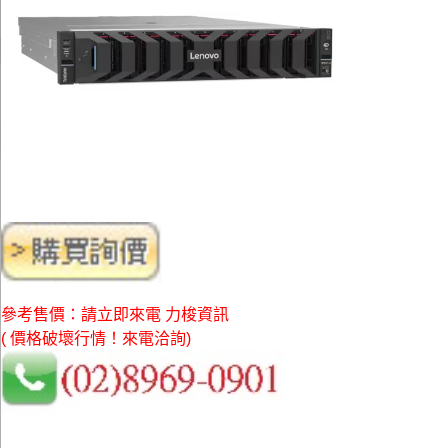
參考售價：請立即來電 力梭資訊
( 價格破壞行情！來電洽詢)