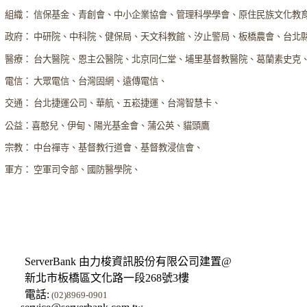
組織： 信保基金、青創會、中小企業協會、管理科學學會、原住民族文化教
政府： 中研院、中科院、健保局、天文科教館、汐止警局、板橋農會、台北
醫療： 台大醫院、恩主公醫院、北京同仁堂、埔里基督教醫院、葛蘭素史克
電信： 大眾電信、台灣固網、遠傳電信、
交通： 台北捷運公司、華航、五崧捷運、台灣智慧卡、
公益：喜憨兒、伊甸、陽光基金會、蒲公英、貓頭鷹
宗教： 中台禪寺、基督教行道會、基督教浸信會、
軍方： 空軍司令部、國防醫學院、
ServerBank 由力梭資訊股份有限公司建置@
新北市板橋區文化路一段268號3樓
電話:
(02)8969-0901