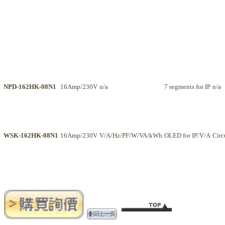
NPD-162HK-08N1
16Amp/230V
n/a
7 segments for IP
n/a
WSK-162HK-08N1
16Amp/230V
V/A/Hz/PF/W/VA/kWh
OLED for IP/V/A
Circ