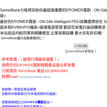
ServerBank力梭資訊給你最超值優惠的EPOWER寶創 - ON-Site Inte
房>
最好的EPOWER寶創 - ON-Site Intelligent PDU採購選擇就在 Ser
超多款KVM/UPS/機房>遠端電源管理 歡迎您來電討論採購需
本站商品均較同業與網購便宜,企業長期採購 量大另有折扣喔!
ServerBank擴大招募業務同仁！
比ServerBank更便宜？
參考售價：( 破壞行情廠商施壓！)
詢問任何EPOWER寶創相關產品請立即來電
力梭資訊 ServerBank 電話:(02)8969-0901
詢價Email
service@serverbank.com.tw
會員價>>
索取此商品報價
自動列印報價單(仍可來電詢問折扣幅度)
瀏覽規格相近之
EPOWER寶創
產品>>
瀏覽規格相近之其他品牌產品>>