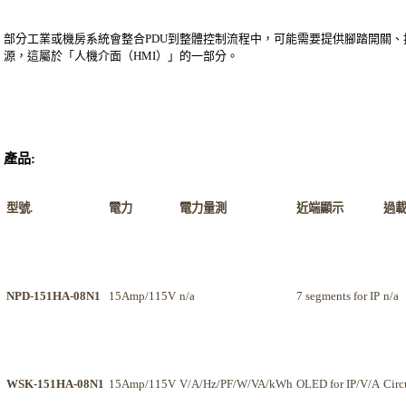
部分工業或機房系統會整合PDU到整體控制流程中，可能需要提供腳踏開關
源，這屬於「人機介面（HMI）」的一部分。
產品:
型號.
電力
電力量測
近端顯示
過
NPD-151HA-08N1
15Amp/115V
n/a
7 segments for IP
n/a
WSK-151HA-08N1
15Amp/115V
V/A/Hz/PF/W/VA/kWh
OLED for IP/V/A
Circ