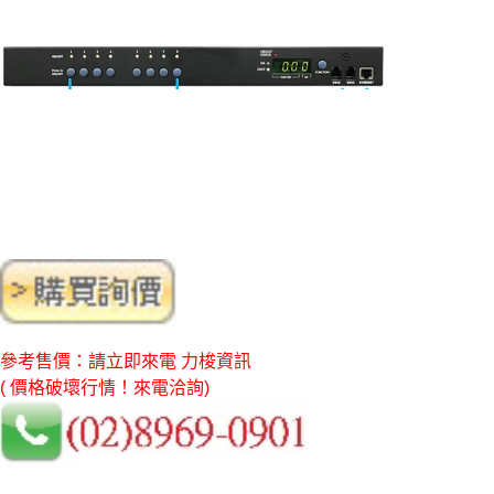
參考售價：請立即來電 力梭資訊
( 價格破壞行情！來電洽詢)