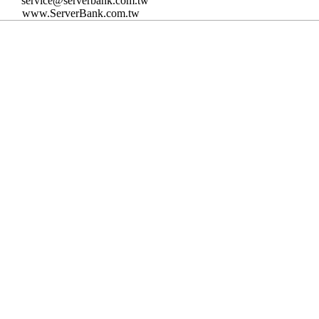
service@serverbank.com.tw
www.ServerBank.com.tw