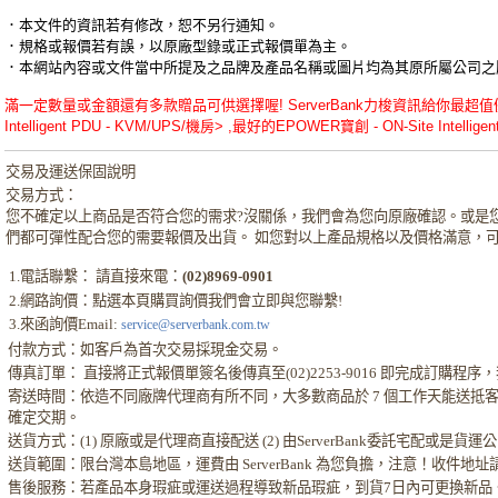
．本文件的資訊若有修改，恕不另行通知。
．規格或報價若有誤，以原廠型錄或正式報價單為主。
．本網站內容或文件當中所提及之品牌及產品名稱或圖片均為其原所屬公司之
滿一定數量或金額還有多款贈品可供選擇喔! ServerBank力梭資訊給你最超值優惠的
Intelligent PDU - KVM/UPS/機房> ,最好的EPOWER寶創 - ON-Site Intelli
交易及運送保固說明
交易方式：
您不確定以上商品是否符合您的需求?沒關係，我們會為您向原廠確認。或是
們都可彈性配合您的需要報價及出貨。 如您對以上產品規格以及價格滿意，
1.電話聯繫： 請直接來電：
(02)8969-0901
2.網路詢價：點選本頁購買詢價我們會立即與您聯繫!
3.來函詢價Email:
service@serverbank.com.tw
付款方式：如客戶為首次交易採現金交易。
傳真訂單： 直接將正式報價單簽名後傳真至(02)2253-9016 即完成訂購
寄送時間：依造不同廠牌代理商有所不同，大多數商品於 7 個工作天能送抵
確定交期。
送貨方式：(1) 原廠或是代理商直接配送 (2) 由ServerBank委託宅配或是貨
送貨範圍：限台灣本島地區，運費由 ServerBank 為您負擔，注意！收件地
售後服務：若產品本身瑕疵或運送過程導致新品瑕疵，到貨7日內可更換新品