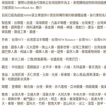
保固政策： 實際以原廠及代理商公告保固條件為主，查閱購物說明與保固服
力梭資訊 ServerBank Inc. 簡介
目前已經為超過30000家企業提供IT資訊架構所需的軟硬體設備，各行業知
製造業：台積電、友達、鴻海精密、力晶半導體、安捷倫、台灣東芝、台灣
東隆、建興電子、飛利浦明碁、泰金寶、神通、神達、偉創力、康全、國眾
華氣體、寶成工業、廣運、
外商： 台灣NTT、台灣意法半導體、台灣NEW Balance、台灣NEC、台灣S
金融：國泰人壽、元大證券、南山人壽、國泰世華、台灣工業銀行、台灣金
國巴黎人壽、保誠人壽、國華人壽、統一證券、富邦人壽、華南產物保險、
流通： 新光三越、三僑(微風廣場)、信義房屋、阿里巴巴、
觀光： 中信飯店、雲朗飯店、太平洋、華泰、六福、天祥晶華、春天酒店、
食品： 台灣菸酒、天仁茶葉、元祖、光泉、新東陽、安心食品(摩斯漢堡)、
葵、哈跟達斯冰淇淋、
媒體： 壹傳媒、聯合報、台視、華視、非凡電視、亞洲廣播、飛碟廣播、風
教育： 台灣大學、交通大學、清華大學、大同大學、中央大學、中原大學、
小、華興中學、東門國小、台科大、明志、東吳、東海電算中心、長庚大學
大、東華、陽明、雲科大、竹師、暨南大學、崑山科大、淡江、清雲、逢甲