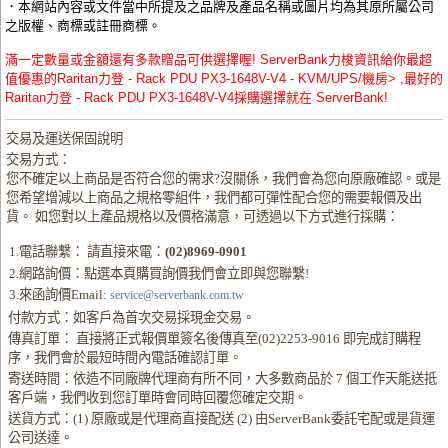
．本網站內容或文件當中所提及之品牌及產品名稱或圖片均為其原所屬公司
之版權、商標或註冊商標。
滿一定數量或金額還有多款贈品可供選擇喔! ServerBank力梭資訊給你最超
值優惠的Raritan力登 - Rack PDU PX3-1648V-V4 - KVM/UPS/機房> ,最好的
Raritan力登 - Rack PDU PX3-1648V-V4採購選擇就在 ServerBank!
交易及運送保固說明
交易方式：
您不確定以上商品是否符合您的需求?沒關係，我們會為您向原廠確認。或是
您希望增減以上商品之規格零組件，我們都可彈性配合您的需要報價及出
貨。 如您對以上產品規格以及價格滿意，可透過以下方式進行採購：
1.電話聯繫： 請直接來電：
(02)8969-0901
2.網路詢價：點選本頁購買詢價我們會立即與您聯繫!
3.來函詢價Email:
service@serverbank.com.tw
付款方式：如客戶為首次交易採現金交易。
傳真訂單： 直接將正式報價單簽名後傳真至(02)2253-9016 即完成訂購程
序，我們會於最短時間內電話確認訂單。
寄送時間：依造不同廠牌代理商有所不同，大多數商品於 7 個工作天能送抵
客戶端，我們收到您訂單時會同時回覆您確定交期。
送貨方式：(1) 原廠或是代理商直接配送 (2) 由ServerBank委託宅配或是貨運
公司送達。