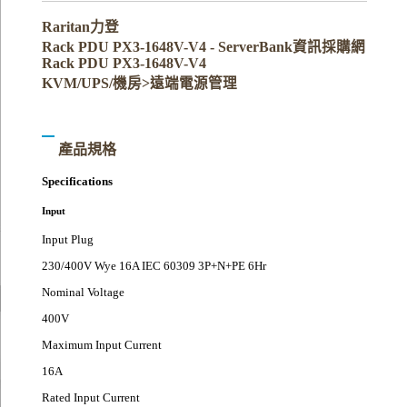
Raritan力登
Rack PDU PX3-1648V-V4 - ServerBank資訊採購網
Rack PDU PX3-1648V-V4
KVM/UPS/機房>遠端電源管理
產品規格
Specifications
Input
Input Plug
230/400V Wye 16A IEC 60309 3P+N+PE 6Hr
Nominal Voltage
400V
Maximum Input Current
16A
Rated Input Current