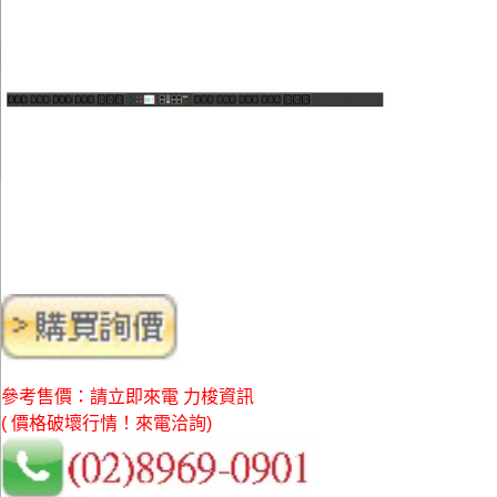
參考售價：請立即來電 力梭資訊
( 價格破壞行情！來電洽詢)