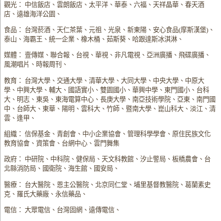
觀光： 中信飯店、雲朗飯店、太平洋、華泰、六福、天祥晶華、春天酒
店、遠雄海洋公園、
食品： 台灣菸酒、天仁茶葉、元祖、光泉、新東陽、安心食品(摩斯漢堡)、
泰山、海霸王、統一企業、橡木桶、茹斯葵、哈跟達斯冰淇淋、
媒體： 壹傳媒、聯合報、台視、華視、非凡電視、亞洲廣播、飛碟廣播、
風潮唱片、時報周刊、
教育： 台灣大學、交通大學、清華大學、大同大學、中央大學、中原大
學、中興大學、輔大、國語實小、雙園國小、華興中學、東門國小、台科
大、明志、東吳、東海電算中心、長庚大學、南亞技術學院、亞東、南門國
中、台師大、東華、陽明、雲科大、竹師、暨南大學、崑山科大、淡江、清
雲、逢甲、
組織： 信保基金、青創會、中小企業協會、管理科學學會、原住民族文化
教育協會、資策會、台網中心、雲門舞集
政府： 中研院、中科院、健保局、天文科教館、汐止警局、板橋農會、台
北縣消防局、國衛院、海生館、國安局、
醫療： 台大醫院、恩主公醫院、北京同仁堂、埔里基督教醫院、葛蘭素史
克、羅氏大藥廠、永信藥品、
電信： 大眾電信、台灣固網、遠傳電信、