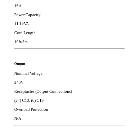
16A
Power Capacity
11.1kVA
Cord Length
10ft/3m
Output
Nominal Voltage
240V
Receptacles (Output Connections)
(24) C13, (6) C19
Overload Protection
N/A