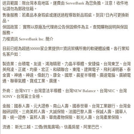
送貨範圍：限台灣本島地區，運費由 ServerBank 為您負擔，注意！收件地
址請勿為郵政信箱。
售後服務：若產品本身瑕疵或運送過程導致新品瑕疵，到貨7日內可更換新
品。
保固政策： 實際以原廠及代理商公告保固條件為主，查閱購物說明與保固
服務。
力梭資訊 ServerBank Inc. 簡介
目前已經為超過30000家企業提供IT資訊架構所需的軟硬體設備，各行業知
名客戶如：
製造業：台積電、友達、鴻海精密、力晶半導體、安捷倫、台灣東芝、台灣
英飛凌、正崴、均豪、宏正、和碩聯合、東隆、建興電子、飛利浦明碁、泰
金寶、神通、神達、偉創力、康全、國眾、晨星半導體、廣達電腦、廣穎電
通、聯華氣體、寶成工業、廣運、
外商： 台灣NTT、台灣意法半導體、台灣NEW Balance、台灣NEC、台灣
SONY、台灣富士全祿、
金融：國泰人壽、元大證券、南山人壽、國泰世華、台灣工業銀行、台灣金
融研訓院、三商美邦人壽、大誠保險、法國巴黎人壽、保誠人壽、國華人
壽、統一證券、富邦人壽、華南產物保險、新光人壽、台灣產業保險、
流通： 新光三越、三僑(微風廣場)、信義房屋、阿里巴巴、