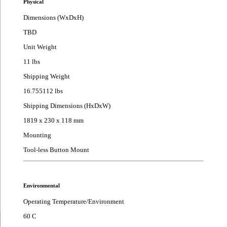
Physical
Dimensions (WxDxH)
TBD
Unit Weight
11 lbs
Shipping Weight
16.755112 lbs
Shipping Dimensions (HxDxW)
1819 x 230 x 118 mm
Mounting
Tool-less Button Mount
Environmental
Operating Temperature/Environment
60 C