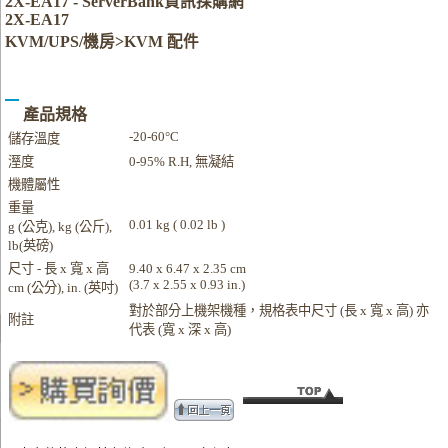
2X-EA17 - ServerBank資訊採購網
2X-EA17
KVM/UPS/機房>KVM 配件
產品規格
-20-60°C
儲存溫度
溼度
0-95% R.H, 無凝結
機體屬性
重量
0.01 kg ( 0.02 lb )
g (公克), kg (公斤),
lb(英磅)
尺寸 - 長 x 寬 x 高
9.40 x 6.47 x 2.35 cm
(3.7 x 2.55 x 0.93 in.)
cm (公分), in. (英吋)
對於部分上機架機種，規格表中尺寸 (長 x 寬 x 高) 亦
附註
代表 (寬 x 深 x 高)