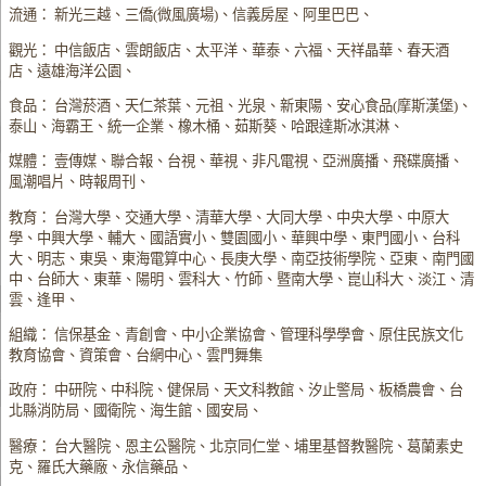
流通： 新光三越、三僑(微風廣場)、信義房屋、阿里巴巴、
觀光： 中信飯店、雲朗飯店、太平洋、華泰、六福、天祥晶華、春天酒
店、遠雄海洋公園、
食品： 台灣菸酒、天仁茶葉、元祖、光泉、新東陽、安心食品(摩斯漢堡)、
泰山、海霸王、統一企業、橡木桶、茹斯葵、哈跟達斯冰淇淋、
媒體： 壹傳媒、聯合報、台視、華視、非凡電視、亞洲廣播、飛碟廣播、
風潮唱片、時報周刊、
教育： 台灣大學、交通大學、清華大學、大同大學、中央大學、中原大
學、中興大學、輔大、國語實小、雙園國小、華興中學、東門國小、台科
大、明志、東吳、東海電算中心、長庚大學、南亞技術學院、亞東、南門國
中、台師大、東華、陽明、雲科大、竹師、暨南大學、崑山科大、淡江、清
雲、逢甲、
組織： 信保基金、青創會、中小企業協會、管理科學學會、原住民族文化
教育協會、資策會、台網中心、雲門舞集
政府： 中研院、中科院、健保局、天文科教館、汐止警局、板橋農會、台
北縣消防局、國衛院、海生館、國安局、
醫療： 台大醫院、恩主公醫院、北京同仁堂、埔里基督教醫院、葛蘭素史
克、羅氏大藥廠、永信藥品、