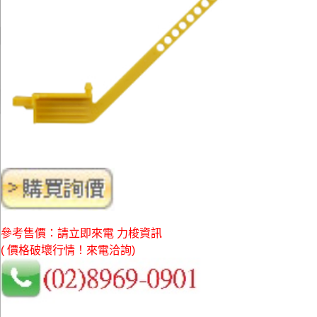
參考售價：請立即來電 力梭資訊
( 價格破壞行情！來電洽詢)