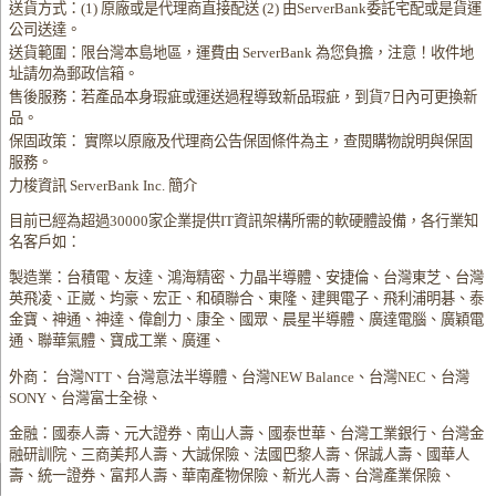
送貨方式：(1) 原廠或是代理商直接配送 (2) 由ServerBank委託宅配或是貨運
公司送達。
送貨範圍：限台灣本島地區，運費由 ServerBank 為您負擔，注意！收件地
址請勿為郵政信箱。
售後服務：若產品本身瑕疵或運送過程導致新品瑕疵，到貨7日內可更換新
品。
保固政策： 實際以原廠及代理商公告保固條件為主，查閱購物說明與保固
服務。
力梭資訊 ServerBank Inc. 簡介
目前已經為超過30000家企業提供IT資訊架構所需的軟硬體設備，各行業知
名客戶如：
製造業：台積電、友達、鴻海精密、力晶半導體、安捷倫、台灣東芝、台灣
英飛凌、正崴、均豪、宏正、和碩聯合、東隆、建興電子、飛利浦明碁、泰
金寶、神通、神達、偉創力、康全、國眾、晨星半導體、廣達電腦、廣穎電
通、聯華氣體、寶成工業、廣運、
外商： 台灣NTT、台灣意法半導體、台灣NEW Balance、台灣NEC、台灣
SONY、台灣富士全祿、
金融：國泰人壽、元大證券、南山人壽、國泰世華、台灣工業銀行、台灣金
融研訓院、三商美邦人壽、大誠保險、法國巴黎人壽、保誠人壽、國華人
壽、統一證券、富邦人壽、華南產物保險、新光人壽、台灣產業保險、