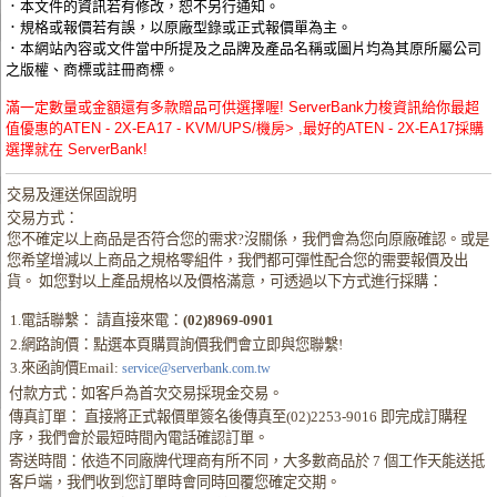
．本文件的資訊若有修改，恕不另行通知。
．規格或報價若有誤，以原廠型錄或正式報價單為主。
．本網站內容或文件當中所提及之品牌及產品名稱或圖片均為其原所屬公司
之版權、商標或註冊商標。
滿一定數量或金額還有多款贈品可供選擇喔! ServerBank力梭資訊給你最超
值優惠的ATEN - 2X-EA17 - KVM/UPS/機房> ,最好的ATEN - 2X-EA17採購
選擇就在 ServerBank!
交易及運送保固說明
交易方式：
您不確定以上商品是否符合您的需求?沒關係，我們會為您向原廠確認。或是
您希望增減以上商品之規格零組件，我們都可彈性配合您的需要報價及出
貨。 如您對以上產品規格以及價格滿意，可透過以下方式進行採購：
1.電話聯繫： 請直接來電：
(02)8969-0901
2.網路詢價：點選本頁購買詢價我們會立即與您聯繫!
3.來函詢價Email:
service@serverbank.com.tw
付款方式：如客戶為首次交易採現金交易。
傳真訂單： 直接將正式報價單簽名後傳真至(02)2253-9016 即完成訂購程
序，我們會於最短時間內電話確認訂單。
寄送時間：依造不同廠牌代理商有所不同，大多數商品於 7 個工作天能送抵
客戶端，我們收到您訂單時會同時回覆您確定交期。