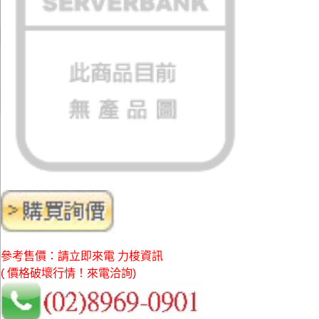
參考售價：請立即來電 力梭資訊
( 價格破壞行情！來電洽詢)