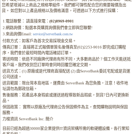
您希望增減以上商品之規格零組件，我們都可彈性配合您的需要報價及出
貨。 如您對以上產品規格以及價格滿意，可透過以下方式進行採購：
1.電話聯繫： 請直接來電：
(02)8969-0901
2.網路詢價：點選本頁購買詢價我們會立即與您聯繫!
3.來函詢價Email:
service@serverbank.com.tw
付款方式：如客戶為首次交易採現金交易。
傳真訂單： 直接將正式報價單簽名後傳真至(02)2253-9016 即完成訂購程
序，我們會於最短時間內電話確認訂單。
寄送時間：依造不同廠牌代理商有所不同，大多數商品於 7 個工作天能送抵
客戶端，我們收到您訂單時會同時回覆您確定交期。
送貨方式：(1) 原廠或是代理商直接配送 (2) 由ServerBank委託宅配或是貨運
公司送達。
送貨範圍：限台灣本島地區，運費由 ServerBank 為您負擔，注意！收件地
址請勿為郵政信箱。
售後服務：若產品本身瑕疵或運送過程導致新品瑕疵，到貨7日內可更換新
品。
保固政策： 實際以原廠及代理商公告保固條件為主，查閱購物說明與保固
服務。
力梭資訊 ServerBank Inc. 簡介
目前已經為超過30000家企業提供IT資訊架構所需的軟硬體設備，各行業知