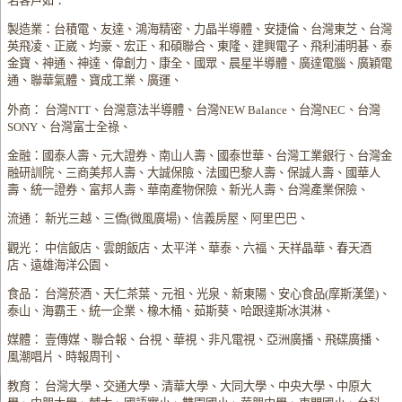
名客戶如：
製造業：台積電、友達、鴻海精密、力晶半導體、安捷倫、台灣東芝、台灣
英飛凌、正崴、均豪、宏正、和碩聯合、東隆、建興電子、飛利浦明碁、泰
金寶、神通、神達、偉創力、康全、國眾、晨星半導體、廣達電腦、廣穎電
通、聯華氣體、寶成工業、廣運、
外商： 台灣NTT、台灣意法半導體、台灣NEW Balance、台灣NEC、台灣
SONY、台灣富士全祿、
金融：國泰人壽、元大證券、南山人壽、國泰世華、台灣工業銀行、台灣金
融研訓院、三商美邦人壽、大誠保險、法國巴黎人壽、保誠人壽、國華人
壽、統一證券、富邦人壽、華南產物保險、新光人壽、台灣產業保險、
流通： 新光三越、三僑(微風廣場)、信義房屋、阿里巴巴、
觀光： 中信飯店、雲朗飯店、太平洋、華泰、六福、天祥晶華、春天酒
店、遠雄海洋公園、
食品： 台灣菸酒、天仁茶葉、元祖、光泉、新東陽、安心食品(摩斯漢堡)、
泰山、海霸王、統一企業、橡木桶、茹斯葵、哈跟達斯冰淇淋、
媒體： 壹傳媒、聯合報、台視、華視、非凡電視、亞洲廣播、飛碟廣播、
風潮唱片、時報周刊、
教育： 台灣大學、交通大學、清華大學、大同大學、中央大學、中原大