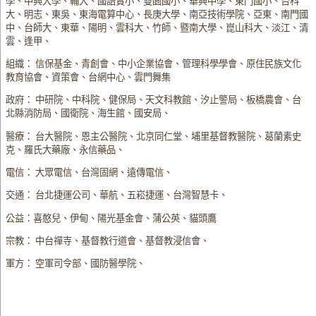
學、中興大學、輔大、國語實小、雙園國小、華興中學、東門國小、台科
大、明志、東吳、東海電算中心、長庚大學、南亞技術學院、亞東、南門國
中、台師大、東華、陽明、雲科大、竹師、暨南大學、崑山科大、淡江、清
雲、逢甲、
組織： 信保基金、青創會、中小企業協會、管理科學學會、原住民族文化
教育協會、資策會、台網中心、雲門舞集
政府： 中研院、中科院、健保局、天文科教館、汐止警局、板橋農會、台
北縣消防局、國衛院、海生館、國安局、
醫療： 台大醫院、恩主公醫院、北京同仁堂、埔里基督教醫院、葛蘭素史
克、羅氏大藥廠、永信藥品、
電信： 大眾電信、台灣固網、遠傳電信、
交通： 台北捷運公司、華航、五崧捷運、台灣智慧卡、
公益：喜憨兒、伊甸、陽光基金會、蒲公英、貓頭鷹
宗教： 中台禪寺、基督教行道會、基督教浸信會、
軍方： 空軍司令部、國防醫學院、