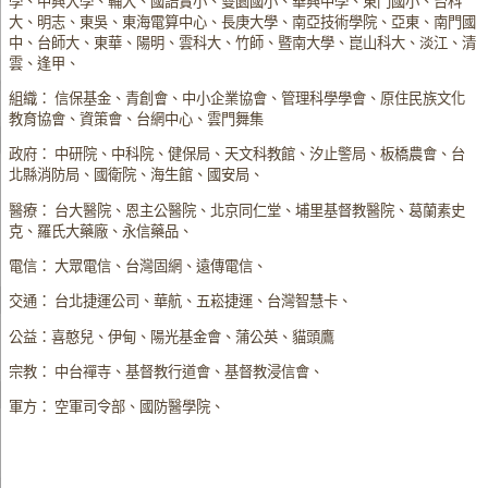
學、中興大學、輔大、國語實小、雙園國小、華興中學、東門國小、台科
大、明志、東吳、東海電算中心、長庚大學、南亞技術學院、亞東、南門國
中、台師大、東華、陽明、雲科大、竹師、暨南大學、崑山科大、淡江、清
雲、逢甲、
組織： 信保基金、青創會、中小企業協會、管理科學學會、原住民族文化
教育協會、資策會、台網中心、雲門舞集
政府： 中研院、中科院、健保局、天文科教館、汐止警局、板橋農會、台
北縣消防局、國衛院、海生館、國安局、
醫療： 台大醫院、恩主公醫院、北京同仁堂、埔里基督教醫院、葛蘭素史
克、羅氏大藥廠、永信藥品、
電信： 大眾電信、台灣固網、遠傳電信、
交通： 台北捷運公司、華航、五崧捷運、台灣智慧卡、
公益：喜憨兒、伊甸、陽光基金會、蒲公英、貓頭鷹
宗教： 中台禪寺、基督教行道會、基督教浸信會、
軍方： 空軍司令部、國防醫學院、