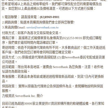
您希望增減以上商品之規格零組件，我們都可彈性配合您的需要報價及出
貨。 如您對以上產品規格以及價格滿意，可透過以下方式進行採購：
1.電話聯繫： 請直接來電：
(02)8969-0901
2.網路詢價：點選本頁購買詢價我們會立即與您聯繫!
3.來函詢價Email:
service@serverbank.com.tw
付款方式：如客戶為首次交易採現金交易。
傳真訂單： 直接將正式報價單簽名後傳真至(02)2253-9016 即完成訂購程
序，我們會於最短時間內電話確認訂單。
寄送時間：依造不同廠牌代理商有所不同，大多數商品於 7 個工作天能送抵
客戶端，我們收到您訂單時會同時回覆您確定交期。
送貨方式：(1) 原廠或是代理商直接配送 (2) 由ServerBank委託宅配或是貨運
公司送達。
送貨範圍：限台灣本島地區，運費由 ServerBank 為您負擔，注意！收件地
址請勿為郵政信箱。
售後服務：若產品本身瑕疵或運送過程導致新品瑕疵，到貨7日內可更換新
品。
保固政策： 實際以原廠及代理商公告保固條件為主，查閱購物說明與保固
服務。
力梭資訊 ServerBank Inc. 簡介
目前已經為超過30000家企業提供IT資訊架構所需的軟硬體設備，各行業知