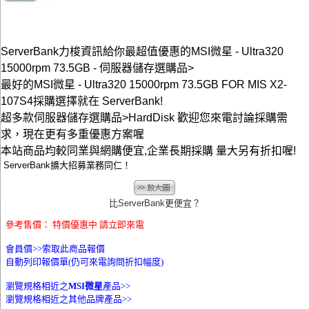
ServerBank力梭資訊給你最超值優惠的MSI微星 - Ultra320
15000rpm 73.5GB - 伺服器儲存選購品>
最好的MSI微星 - Ultra320 15000rpm 73.5GB FOR MIS X2-
107S4採購選擇就在 ServerBank!
超多款伺服器儲存選購品>HardDisk 歡迎您來電討論採購需
求，現在更有多重優惠方案喔
本站商品均較同業與網購便宜,企業長期採購 量大另有折扣喔!
ServerBank擴大招募業務同仁！
比ServerBank更便宜？
參考售價： 特價優惠中 請立即來電
會員價>>
索取此商品報價
自動列印報價單(仍可來電詢問折扣幅度)
瀏覽規格相近之
MSI微星
產品>>
瀏覽規格相近之其他品牌產品>>