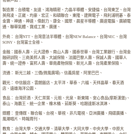
名客戶如：
製造業：台積電、友達、鴻海精密、力晶半導體、安捷倫、台灣東芝、台灣
英飛凌、正崴、均豪、宏正、和碩聯合、東隆、建興電子、飛利浦明碁、泰
金寶、神通、神達、偉創力、康全、國眾、晨星半導體、廣達電腦、廣穎電
通、聯華氣體、寶成工業、廣運、
外商： 台灣NTT、台灣意法半導體、台灣NEW Balance、台灣NEC、台灣
SONY、台灣富士全祿、
金融：國泰人壽、元大證券、南山人壽、國泰世華、台灣工業銀行、台灣金
融研訓院、三商美邦人壽、大誠保險、法國巴黎人壽、保誠人壽、國華人
壽、統一證券、富邦人壽、華南產物保險、新光人壽、台灣產業保險、
流通： 新光三越、三僑(微風廣場)、信義房屋、阿里巴巴、
觀光： 中信飯店、雲朗飯店、太平洋、華泰、六福、天祥晶華、春天酒
店、遠雄海洋公園、
食品： 台灣菸酒、天仁茶葉、元祖、光泉、新東陽、安心食品(摩斯漢堡)、
泰山、海霸王、統一企業、橡木桶、茹斯葵、哈跟達斯冰淇淋、
媒體： 壹傳媒、聯合報、台視、華視、非凡電視、亞洲廣播、飛碟廣播、
風潮唱片、時報周刊、
教育： 台灣大學、交通大學、清華大學、大同大學、中央大學、中原大