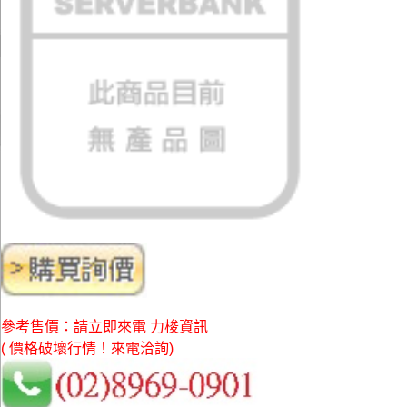
參考售價：請立即來電 力梭資訊
( 價格破壞行情！來電洽詢)