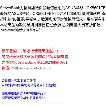
ServerBank力梭資訊給你最超值優惠的ASUS華碩 - CX5601FBA-0
最好的ASUS華碩 - CX5601FBA-0071A1235U採購選擇就在 Serv
超多款NB筆電/平板/AIO 歡迎您來電討論採購需求，現在更有
本站商品均較同業與網購便宜,企業長期採購 量大另有折扣喔!
ServerBank擴大招募業務同仁！
參考售價：( 破壞行情廠商施壓！)
詢問任何ASUS華碩相關產品請立即來電
力梭資訊 ServerBank 電話:(02)8969-0901
詢價Email
service@serverbank.com.tw
會員價>>
索取此商品報價
自動列印報價單(仍可來電詢問折扣幅度)
瀏覽規格相近之
ASUS華碩
產品>>
瀏覽規格相近之其他品牌產品>>