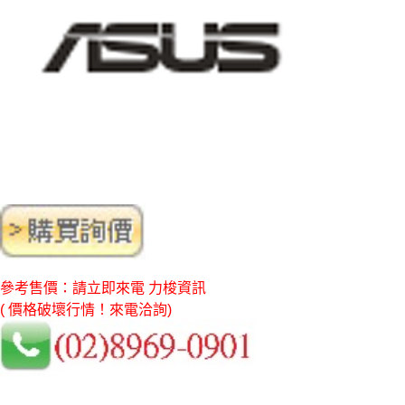
參考售價：請立即來電 力梭資訊
( 價格破壞行情！來電洽詢)