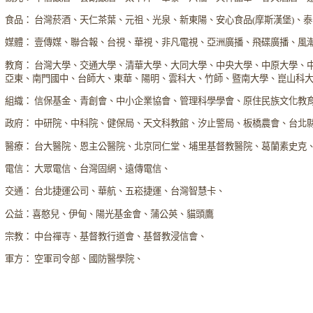
食品： 台灣菸酒、天仁茶葉、元祖、光泉、新東陽、安心食品(摩斯漢堡)、
媒體： 壹傳媒、聯合報、台視、華視、非凡電視、亞洲廣播、飛碟廣播、風
教育： 台灣大學、交通大學、清華大學、大同大學、中央大學、中原大學、
亞東、南門國中、台師大、東華、陽明、雲科大、竹師、暨南大學、崑山科
組織： 信保基金、青創會、中小企業協會、管理科學學會、原住民族文化教
政府： 中研院、中科院、健保局、天文科教館、汐止警局、板橋農會、台北
醫療： 台大醫院、恩主公醫院、北京同仁堂、埔里基督教醫院、葛蘭素史克
電信： 大眾電信、台灣固網、遠傳電信、
交通： 台北捷運公司、華航、五崧捷運、台灣智慧卡、
公益：喜憨兒、伊甸、陽光基金會、蒲公英、貓頭鷹
宗教： 中台禪寺、基督教行道會、基督教浸信會、
軍方： 空軍司令部、國防醫學院、