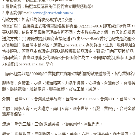
2.網路詢價：點選本頁購買詢價我們會立即與您聯繫!
3.來函詢價Email:
service@serverbank.com.tw
付款方式：如客戶為首次交易採現金交易。
傳真訂單： 直接將正式報價單簽名後傳真至(02)2253-9016 即完成訂購
寄送時間：依造不同廠牌代理商有所不同，大多數商品於 7 個工作天能送抵
送貨方式：(1) 原廠或是代理商直接配送 (2) 由ServerBank委託宅配或是貨
送貨範圍：限台灣本島地區，運費由 ServerBank 為您負擔，注意！收件地
售後服務：若產品本身瑕疵或運送過程導致新品瑕疵，到貨7日內可更換新品
保固政策： 實際以原廠及代理商公告保固條件為主，查閱購物說明與保固服
力梭資訊 ServerBank Inc. 簡介
目前已經為超過30000家企業提供IT資訊架構所需的軟硬體設備，各行業知
製造業：台積電、友達、鴻海精密、力晶半導體、安捷倫、台灣東芝、台灣
體、廣達電腦、廣穎電通、聯華氣體、寶成工業、廣運、
外商： 台灣NTT、台灣意法半導體、台灣NEW Balance、台灣NEC、台灣S
金融：國泰人壽、元大證券、南山人壽、國泰世華、台灣工業銀行、台灣金
灣產業保險、
流通： 新光三越、三僑(微風廣場)、信義房屋、阿里巴巴、
觀光： 中信飯店、雲朗飯店、太平洋、華泰、六福、天祥晶華、春天酒店、