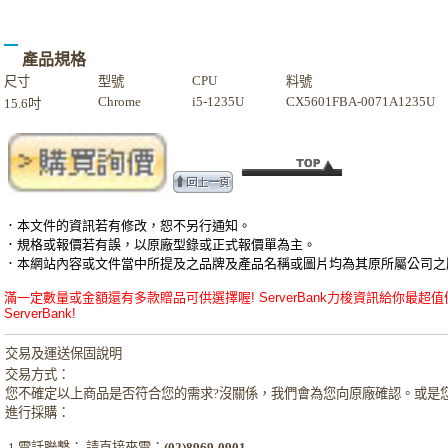
產品規格
CPU
尺寸
型號
料號
Chrome
i5-1235U
CX5601FBA-0071A1235U
15.6吋
．本文件的資訊若有修改，恕不另行通知。
．規格或報價若有誤，以原廠型錄或正式報價單為主。
．本網站內容或文件當中所提及之品牌及產品名稱或圖片均為其原所屬公司之
滿一定數量或金額還有多款贈品可供選擇喔! ServerBank力梭資訊給你最超值優惠的ASUS華
ServerBank!
交易及運送保固說明
交易方式：
您不確定以上商品是否符合您的需求?沒關係，我們會為您向原廠確認。或是
進行採購：
1.電話聯繫： 請直接來電：
(02)8969-0901