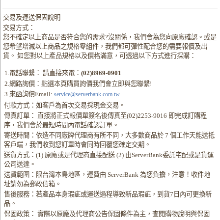
交易及運送保固說明
交易方式：
您不確定以上商品是否符合您的需求?沒關係，我們會為您向原廠確認。或是
您希望增減以上商品之規格零組件，我們都可彈性配合您的需要報價及出
貨。 如您對以上產品規格以及價格滿意，可透過以下方式進行採購：
1.電話聯繫： 請直接來電：
(02)8969-0901
2.網路詢價：點選本頁購買詢價我們會立即與您聯繫!
3.來函詢價Email:
service@serverbank.com.tw
付款方式：如客戶為首次交易採現金交易。
傳真訂單： 直接將正式報價單簽名後傳真至(02)2253-9016 即完成訂購程
序，我們會於最短時間內電話確認訂單。
寄送時間：依造不同廠牌代理商有所不同，大多數商品於 7 個工作天能送抵
客戶端，我們收到您訂單時會同時回覆您確定交期。
送貨方式：(1) 原廠或是代理商直接配送 (2) 由ServerBank委託宅配或是貨運
公司送達。
送貨範圍：限台灣本島地區，運費由 ServerBank 為您負擔，注意！收件地
址請勿為郵政信箱。
售後服務：若產品本身瑕疵或運送過程導致新品瑕疵，到貨7日內可更換新
品。
保固政策： 實際以原廠及代理商公告保固條件為主，查閱購物說明與保固