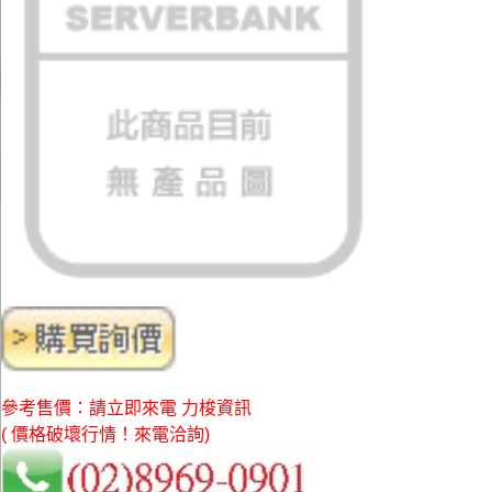
參考售價：請立即來電 力梭資訊
( 價格破壞行情！來電洽詢)