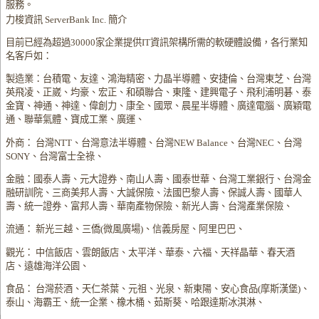
服務。
力梭資訊 ServerBank Inc. 簡介
目前已經為超過30000家企業提供IT資訊架構所需的軟硬體設備，各行業知
名客戶如：
製造業：台積電、友達、鴻海精密、力晶半導體、安捷倫、台灣東芝、台灣
英飛凌、正崴、均豪、宏正、和碩聯合、東隆、建興電子、飛利浦明碁、泰
金寶、神通、神達、偉創力、康全、國眾、晨星半導體、廣達電腦、廣穎電
通、聯華氣體、寶成工業、廣運、
外商： 台灣NTT、台灣意法半導體、台灣NEW Balance、台灣NEC、台灣
SONY、台灣富士全祿、
金融：國泰人壽、元大證券、南山人壽、國泰世華、台灣工業銀行、台灣金
融研訓院、三商美邦人壽、大誠保險、法國巴黎人壽、保誠人壽、國華人
壽、統一證券、富邦人壽、華南產物保險、新光人壽、台灣產業保險、
流通： 新光三越、三僑(微風廣場)、信義房屋、阿里巴巴、
觀光： 中信飯店、雲朗飯店、太平洋、華泰、六福、天祥晶華、春天酒
店、遠雄海洋公園、
食品： 台灣菸酒、天仁茶葉、元祖、光泉、新東陽、安心食品(摩斯漢堡)、
泰山、海霸王、統一企業、橡木桶、茹斯葵、哈跟達斯冰淇淋、