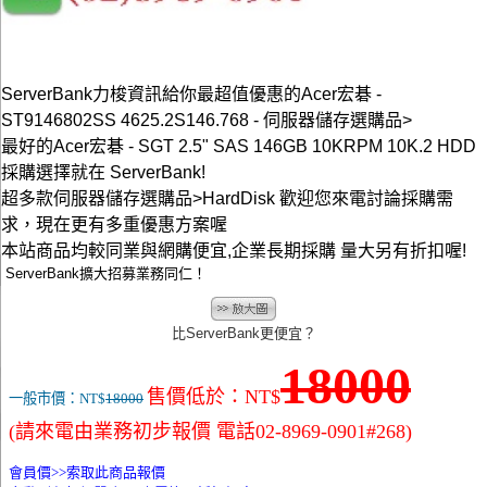
ServerBank力梭資訊給你最超值優惠的Acer宏碁 -
ST9146802SS 4625.2S146.768 - 伺服器儲存選購品>
最好的Acer宏碁 - SGT 2.5" SAS 146GB 10KRPM 10K.2 HDD
採購選擇就在 ServerBank!
超多款伺服器儲存選購品>HardDisk 歡迎您來電討論採購需
求，現在更有多重優惠方案喔
本站商品均較同業與網購便宜,企業長期採購 量大另有折扣喔!
ServerBank擴大招募業務同仁！
比ServerBank更便宜？
18000
售價低於：NT$
一般市價：NT$
18000
(請來電由業務初步報價 電話02-8969-0901#268)
會員價>>
索取此商品報價