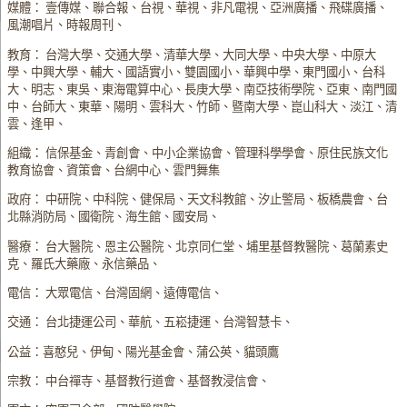
媒體： 壹傳媒、聯合報、台視、華視、非凡電視、亞洲廣播、飛碟廣播、
風潮唱片、時報周刊、
教育： 台灣大學、交通大學、清華大學、大同大學、中央大學、中原大
學、中興大學、輔大、國語實小、雙園國小、華興中學、東門國小、台科
大、明志、東吳、東海電算中心、長庚大學、南亞技術學院、亞東、南門國
中、台師大、東華、陽明、雲科大、竹師、暨南大學、崑山科大、淡江、清
雲、逢甲、
組織： 信保基金、青創會、中小企業協會、管理科學學會、原住民族文化
教育協會、資策會、台網中心、雲門舞集
政府： 中研院、中科院、健保局、天文科教館、汐止警局、板橋農會、台
北縣消防局、國衛院、海生館、國安局、
醫療： 台大醫院、恩主公醫院、北京同仁堂、埔里基督教醫院、葛蘭素史
克、羅氏大藥廠、永信藥品、
電信： 大眾電信、台灣固網、遠傳電信、
交通： 台北捷運公司、華航、五崧捷運、台灣智慧卡、
公益：喜憨兒、伊甸、陽光基金會、蒲公英、貓頭鷹
宗教： 中台禪寺、基督教行道會、基督教浸信會、